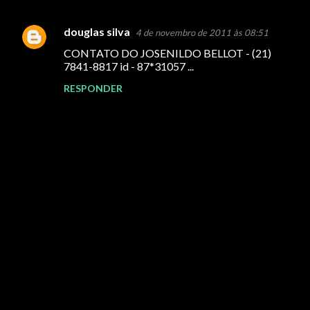
douglas silva
4 de novembro de 2011 às 08:51
C
CONTATO DO JOSENILDO BELLOT - (21)
o
7841-8817 id - 87*31057 ...
m
RESPONDER
e
n
t
á
r
i
o
s