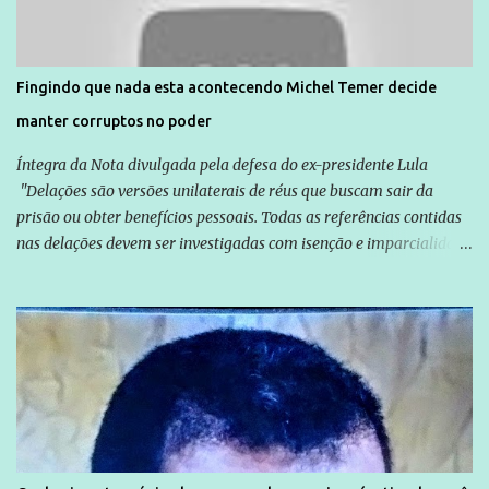
são vítimas de violência, estão em situação de risco ou têm seus
direitos violados. Leia mais: Anistia Internacional cobra do Brasil
solução do caso Amarildo - Terra Brasil
Fingindo que nada esta acontecendo Michel Temer decide
manter corruptos no poder
Íntegra da Nota divulgada pela defesa do ex-presidente Lula
"Delações são versões unilaterais de réus que buscam sair da
prisão ou obter benefícios pessoais. Todas as referências contidas
nas delações devem ser investigadas com isenção e imparcialidade
não apenas em relação ao ex-Presidente Lula, mas também em
relação a todos os que foram citados, incluindo a sociedade que a
Globo manteve com o Grupo Odebrecht, citada na delação de
Emílio Odebrecht. Lula sempre atuou para promover o Brasil no
exterior, e não para promover determinadas empresas ou
empresários" Assina a nota o advogado Cristiano Zanin Martins