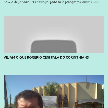
no Rio de Janeiro. O ensaio foi feito pelo fotógrafo Gerard Giaume
e também contou com a praia da Joatinga como locação. Playboy
divulga capa e primeiras fotos de Lola Melnick - @aredacao
VEJAM O QUE ROGERIO CENI FALA DO CORINTHIANS