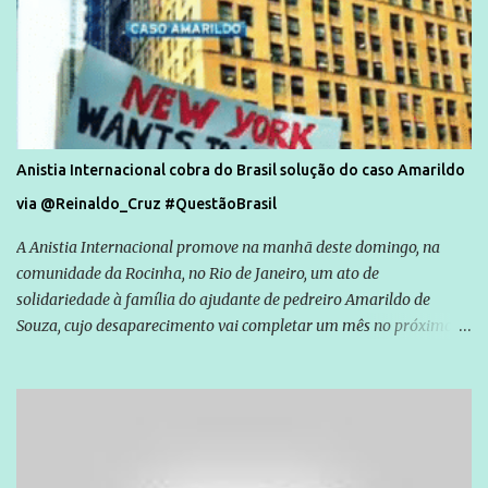
Anistia Internacional cobra do Brasil solução do caso Amarildo
via @Reinaldo_Cruz #QuestãoBrasil
A Anistia Internacional promove na manhã deste domingo, na
comunidade da Rocinha, no Rio de Janeiro, um ato de
solidariedade à família do ajudante de pedreiro Amarildo de
Souza, cujo desaparecimento vai completar um mês no próximo
dia 14. Amarildo desapareceu quando foi levado por policiais da
Unidade de Polícia Pacificadora (UPP) da Rocinha. A assessora de
Direitos Humanos da Anistia Internacional, Renata Neder, disse à
Agência Brasil que ações e atividades de mobilização são feitas
normalmente pela organização não governamental. As ações de
solidariedade são promovidas em apoio a famílias ou pessoas que