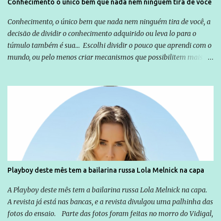
Conhecimento o único bem que nada nem ninguém tira de você
Conhecimento, o único bem que nada nem ninguém tira de você, a
decisão de dividir o conhecimento adquirido ou leva lo para o
túmulo também é sua... Escolhi dividir o pouco que aprendi com o
mundo, ou pelo menos criar mecanismos que possibilitem mais e
mais pessoas terem acesso a educação e ao conhecimento. Não
sou Professor, a mais nobre das profissões, mas tento ser um
empreendedor da comunicação, que além de informação
cotidiana, corriqueira e cada vez mais preocupantes, do tipo que
você já esta acostumado a ver neste espaço, vou trabalhar a ideia
que possibilite distribuir não só informações, mas que gere de
forma consistente a riqueza do conhecimento... Exemplo: o
cidadão brasileiro não precisa só ser informado sobre operações
da Lava Jato, Reformas que podem retirar ou não direitos, ou
Playboy deste mês tem a bailarina russa Lola Melnick na capa
quem vai ser preso ou não; é preciso levar até as pessoas, do mais
simples ao mais burguês, o que diz a nossa Constituição, quais são
A Playboy deste mês tem a bailarina russa Lola Melnick na capa.
seus direitos e deveres em ...
A revista já está nas bancas, e a revista divulgou uma palhinha das
fotos do ensaio. Parte das fotos foram feitas no morro do Vidigal,