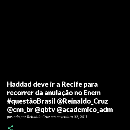
Haddad deve ir a Recife para
recorrer da anulação no Enem
#questãoBrasil @Reinaldo_Cruz
@cnn_br @qbtv @academico_adm
postado por
Reinaldo Cruz
em
novembro 02, 2011