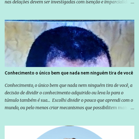
nas delações devem ser investigadas com isenção e imparcialidade
não apenas em relação ao ex-Presidente Lula, mas também em
relação a todos os que foram citados, incluindo a sociedade que a
Globo manteve com o Grupo Odebrecht, citada na delação de
Emílio Odebrecht. Lula sempre atuou para promover o Brasil no
exterior, e não para promover determinadas empresas ou
empresários" Assina a nota o advogado Cristiano Zanin Martins
Conhecimento o único bem que nada nem ninguém tira de você
Conhecimento, o único bem que nada nem ninguém tira de você, a
decisão de dividir o conhecimento adquirido ou leva lo para o
túmulo também é sua... Escolhi dividir o pouco que aprendi com o
mundo, ou pelo menos criar mecanismos que possibilitem mais e
mais pessoas terem acesso a educação e ao conhecimento. Não
sou Professor, a mais nobre das profissões, mas tento ser um
empreendedor da comunicação, que além de informação
cotidiana, corriqueira e cada vez mais preocupantes, do tipo que