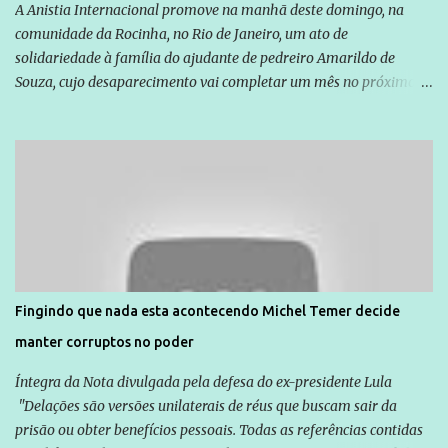
A Anistia Internacional promove na manhã deste domingo, na
comunidade da Rocinha, no Rio de Janeiro, um ato de
solidariedade à família do ajudante de pedreiro Amarildo de
Souza, cujo desaparecimento vai completar um mês no próximo
dia 14. Amarildo desapareceu quando foi levado por policiais da
Unidade de Polícia Pacificadora (UPP) da Rocinha. A assessora de
Direitos Humanos da Anistia Internacional, Renata Neder, disse à
Agência Brasil que ações e atividades de mobilização são feitas
normalmente pela organização não governamental. As ações de
solidariedade são promovidas em apoio a famílias ou pessoas que
são vítimas de violência, estão em situação de risco ou têm seus
direitos violados. Leia mais: Anistia Internacional cobra do Brasil
solução do caso Amarildo - Terra Brasil
Fingindo que nada esta acontecendo Michel Temer decide
manter corruptos no poder
Íntegra da Nota divulgada pela defesa do ex-presidente Lula
"Delações são versões unilaterais de réus que buscam sair da
prisão ou obter benefícios pessoais. Todas as referências contidas