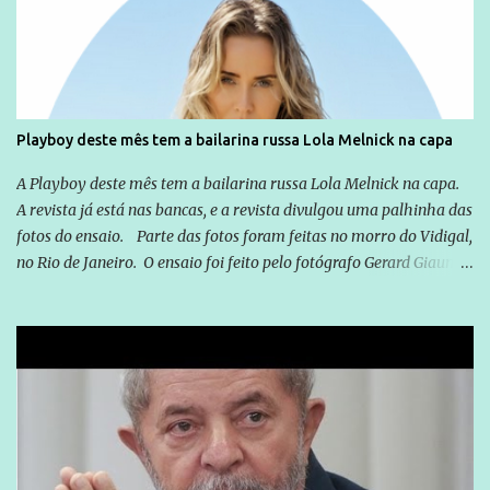
você já esta acostumado a ver neste espaço, vou trabalhar a ideia
que possibilite distribuir não só informações, mas que gere de
forma consistente a riqueza do conhecimento... Exemplo: o
cidadão brasileiro não precisa só ser informado sobre operações
da Lava Jato, Reformas que podem retirar ou não direitos, ou
Playboy deste mês tem a bailarina russa Lola Melnick na capa
quem vai ser preso ou não; é preciso levar até as pessoas, do mais
simples ao mais burguês, o que diz a nossa Constituição, quais são
A Playboy deste mês tem a bailarina russa Lola Melnick na capa.
seus direitos e deveres em ...
A revista já está nas bancas, e a revista divulgou uma palhinha das
fotos do ensaio. Parte das fotos foram feitas no morro do Vidigal,
no Rio de Janeiro. O ensaio foi feito pelo fotógrafo Gerard Giaume
e também contou com a praia da Joatinga como locação. Playboy
divulga capa e primeiras fotos de Lola Melnick - @aredacao