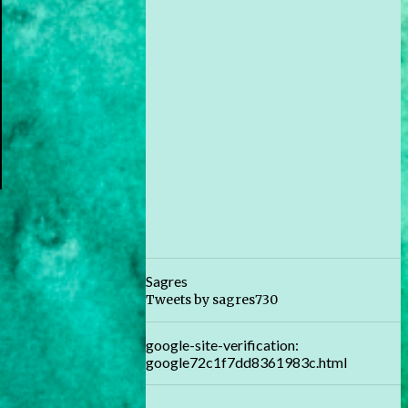
Sagres
Tweets by sagres730
google-site-verification:
google72c1f7dd8361983c.html