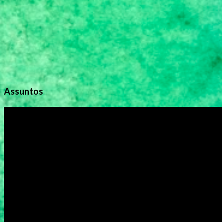
s
Assuntos