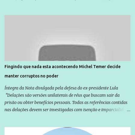
dia 14. Amarildo desapareceu quando foi levado por policiais da
Unidade de Polícia Pacificadora (UPP) da Rocinha. A assessora de
Direitos Humanos da Anistia Internacional, Renata Neder, disse à
Agência Brasil que ações e atividades de mobilização são feitas
normalmente pela organização não governamental. As ações de
solidariedade são promovidas em apoio a famílias ou pessoas que
são vítimas de violência, estão em situação de risco ou têm seus
direitos violados. Leia mais: Anistia Internacional cobra do Brasil
solução do caso Amarildo - Terra Brasil
Fingindo que nada esta acontecendo Michel Temer decide
manter corruptos no poder
Íntegra da Nota divulgada pela defesa do ex-presidente Lula
"Delações são versões unilaterais de réus que buscam sair da
prisão ou obter benefícios pessoais. Todas as referências contidas
nas delações devem ser investigadas com isenção e imparcialidade
não apenas em relação ao ex-Presidente Lula, mas também em
relação a todos os que foram citados, incluindo a sociedade que a
Globo manteve com o Grupo Odebrecht, citada na delação de