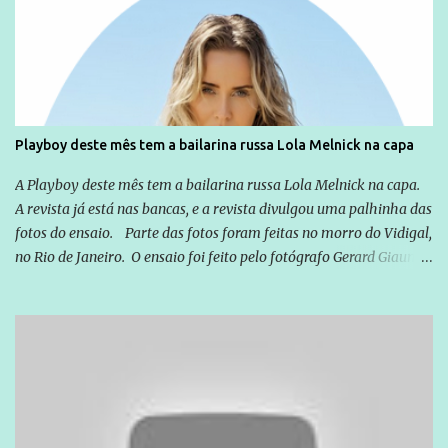
Emílio Odebrecht. Lula sempre atuou para promover o Brasil no
exterior, e não para promover determinadas empresas ou
empresários" Assina a nota o advogado Cristiano Zanin Martins
Playboy deste mês tem a bailarina russa Lola Melnick na capa
A Playboy deste mês tem a bailarina russa Lola Melnick na capa.
A revista já está nas bancas, e a revista divulgou uma palhinha das
fotos do ensaio. Parte das fotos foram feitas no morro do Vidigal,
no Rio de Janeiro. O ensaio foi feito pelo fotógrafo Gerard Giaume
e também contou com a praia da Joatinga como locação. Playboy
divulga capa e primeiras fotos de Lola Melnick - @aredacao