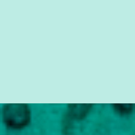
da Lava Jato, Reformas que podem retirar ou não direitos, ou
quem vai ser preso ou não; é preciso levar até as pessoas, do mais
simples ao mais burguês, o que diz a nossa Constituição, quais são
seus direitos e deveres em ...