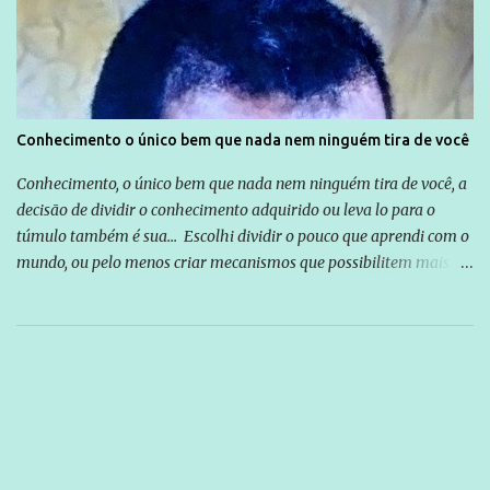
Conhecimento o único bem que nada nem ninguém tira de você
Conhecimento, o único bem que nada nem ninguém tira de você, a
decisão de dividir o conhecimento adquirido ou leva lo para o
túmulo também é sua... Escolhi dividir o pouco que aprendi com o
mundo, ou pelo menos criar mecanismos que possibilitem mais e
mais pessoas terem acesso a educação e ao conhecimento. Não
sou Professor, a mais nobre das profissões, mas tento ser um
empreendedor da comunicação, que além de informação
cotidiana, corriqueira e cada vez mais preocupantes, do tipo que
você já esta acostumado a ver neste espaço, vou trabalhar a ideia
que possibilite distribuir não só informações, mas que gere de
forma consistente a riqueza do conhecimento... Exemplo: o
cidadão brasileiro não precisa só ser informado sobre operações