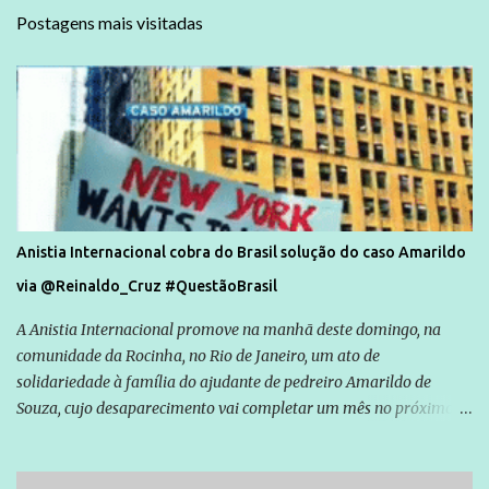
Postagens mais visitadas
Anistia Internacional cobra do Brasil solução do caso Amarildo
via @Reinaldo_Cruz #QuestãoBrasil
A Anistia Internacional promove na manhã deste domingo, na
comunidade da Rocinha, no Rio de Janeiro, um ato de
solidariedade à família do ajudante de pedreiro Amarildo de
Souza, cujo desaparecimento vai completar um mês no próximo
dia 14. Amarildo desapareceu quando foi levado por policiais da
Unidade de Polícia Pacificadora (UPP) da Rocinha. A assessora de
Direitos Humanos da Anistia Internacional, Renata Neder, disse à