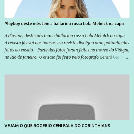
Playboy deste mês tem a bailarina russa Lola Melnick na capa
A Playboy deste mês tem a bailarina russa Lola Melnick na capa.
A revista já está nas bancas, e a revista divulgou uma palhinha das
fotos do ensaio. Parte das fotos foram feitas no morro do Vidigal,
no Rio de Janeiro. O ensaio foi feito pelo fotógrafo Gerard Giaume
e também contou com a praia da Joatinga como locação. Playboy
divulga capa e primeiras fotos de Lola Melnick - @aredacao
VEJAM O QUE ROGERIO CENI FALA DO CORINTHIANS