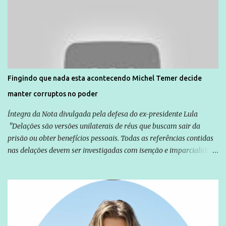
Agência Brasil que ações e atividades de mobilização são feitas
normalmente pela organização não governamental. As ações de
solidariedade são promovidas em apoio a famílias ou pessoas que
são vítimas de violência, estão em situação de risco ou têm seus
direitos violados. Leia mais: Anistia Internacional cobra do Brasil
solução do caso Amarildo - Terra Brasil
Fingindo que nada esta acontecendo Michel Temer decide
manter corruptos no poder
Íntegra da Nota divulgada pela defesa do ex-presidente Lula
"Delações são versões unilaterais de réus que buscam sair da
prisão ou obter benefícios pessoais. Todas as referências contidas
nas delações devem ser investigadas com isenção e imparcialidade
não apenas em relação ao ex-Presidente Lula, mas também em
relação a todos os que foram citados, incluindo a sociedade que a
Globo manteve com o Grupo Odebrecht, citada na delação de
Emílio Odebrecht. Lula sempre atuou para promover o Brasil no
exterior, e não para promover determinadas empresas ou
empresários" Assina a nota o advogado Cristiano Zanin Martins