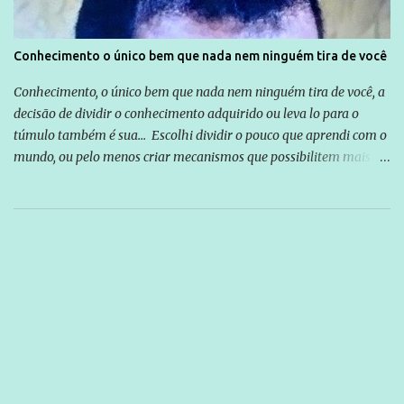
Conhecimento o único bem que nada nem ninguém tira de você
Conhecimento, o único bem que nada nem ninguém tira de você, a
decisão de dividir o conhecimento adquirido ou leva lo para o
túmulo também é sua... Escolhi dividir o pouco que aprendi com o
mundo, ou pelo menos criar mecanismos que possibilitem mais e
mais pessoas terem acesso a educação e ao conhecimento. Não
sou Professor, a mais nobre das profissões, mas tento ser um
empreendedor da comunicação, que além de informação
cotidiana, corriqueira e cada vez mais preocupantes, do tipo que
você já esta acostumado a ver neste espaço, vou trabalhar a ideia
que possibilite distribuir não só informações, mas que gere de
forma consistente a riqueza do conhecimento... Exemplo: o
cidadão brasileiro não precisa só ser informado sobre operações
da Lava Jato, Reformas que podem retirar ou não direitos, ou
quem vai ser preso ou não; é preciso levar até as pessoas, do mais
simples ao mais burguês, o que diz a nossa Constituição, quais são