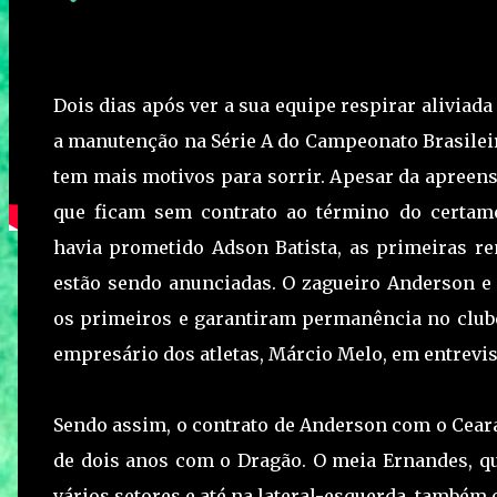
Dois dias após ver a sua equipe respirar aliviada
a manutenção na Série A do Campeonato Brasileir
tem mais motivos para sorrir. Apesar da apreens
que ficam sem contrato ao término do certam
havia prometido Adson Batista, as primeiras re
estão sendo anunciadas. O zagueiro Anderson e
os primeiros e garantiram permanência no clube
empresário dos atletas, Márcio Melo, em entrevis
Sendo assim, o contrato de Anderson com o Ceará
de dois anos com o Dragão. O meia Ernandes, que
vários setores e até na lateral-esquerda, também 