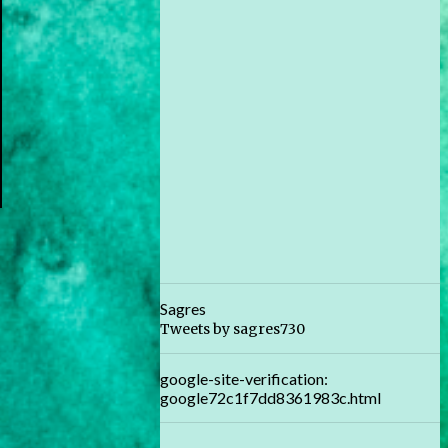
Sagres
Tweets by sagres730
google-site-verification:
google72c1f7dd8361983c.html