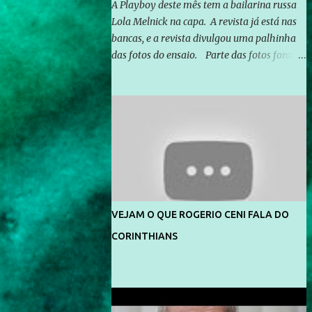
A Playboy deste mês tem a bailarina russa
Lola Melnick na capa. A revista já está nas
bancas, e a revista divulgou uma palhinha
das fotos do ensaio. Parte das fotos foram
feitas no morro do Vidigal, no Rio de
Janeiro. O ensaio foi feito pelo fotógrafo
Gerard Giaume e também contou com a
praia da Joatinga como locação. Playboy
divulga capa e primeiras fotos de Lola
Melnick - @aredacao
VEJAM O QUE ROGERIO CENI FALA DO
CORINTHIANS