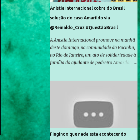
Anistia Internacional cobra do Brasil
solução do caso Amarildo via
@Reinaldo_Cruz #QuestãoBrasil
A Anistia Internacional promove na manhã
deste domingo, na comunidade da Rocinha,
no Rio de Janeiro, um ato de solidariedade à
família do ajudante de pedreiro Amarildo de
Souza, cujo desaparecimento vai completar
um mês no próximo dia 14. Amarildo
desapareceu quando foi levado por policiais
da Unidade de Polícia Pacificadora (UPP) da
Rocinha. A assessora de Direitos Humanos
da Anistia Internacional, Renata Neder, disse
à Agência Brasil que ações e atividades de
mobilização são feitas normalmente pela
organização não governamental. As ações
Fingindo que nada esta acontecendo
de solidariedade são promovidas em apoio