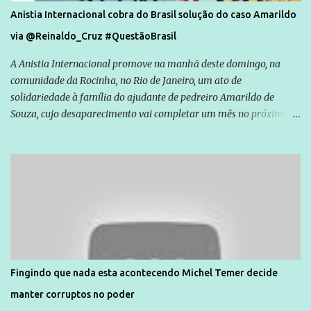
Anistia Internacional cobra do Brasil solução do caso Amarildo
via @Reinaldo_Cruz #QuestãoBrasil
A Anistia Internacional promove na manhã deste domingo, na
comunidade da Rocinha, no Rio de Janeiro, um ato de
solidariedade à família do ajudante de pedreiro Amarildo de
Souza, cujo desaparecimento vai completar um mês no próximo
dia 14. Amarildo desapareceu quando foi levado por policiais da
Unidade de Polícia Pacificadora (UPP) da Rocinha. A assessora de
Direitos Humanos da Anistia Internacional, Renata Neder, disse à
Agência Brasil que ações e atividades de mobilização são feitas
normalmente pela organização não governamental. As ações de
solidariedade são promovidas em apoio a famílias ou pessoas que
são vítimas de violência, estão em situação de risco ou têm seus
direitos violados. Leia mais: Anistia Internacional cobra do Brasil
solução do caso Amarildo - Terra Brasil
Fingindo que nada esta acontecendo Michel Temer decide
manter corruptos no poder