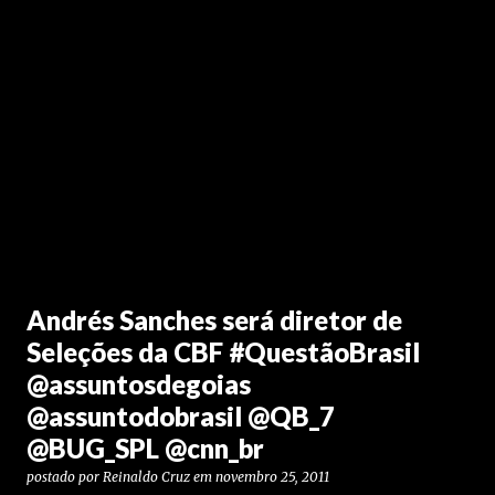
Andrés Sanches será diretor de
Seleções da CBF #QuestãoBrasil
@assuntosdegoias
@assuntodobrasil @QB_7
@BUG_SPL @cnn_br
postado por
Reinaldo Cruz
em
novembro 25, 2011