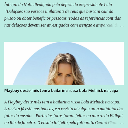
Íntegra da Nota divulgada pela defesa do ex-presidente Lula
"Delações são versões unilaterais de réus que buscam sair da
prisão ou obter benefícios pessoais. Todas as referências contidas
nas delações devem ser investigadas com isenção e imparcialidade
não apenas em relação ao ex-Presidente Lula, mas também em
relação a todos os que foram citados, incluindo a sociedade que a
Globo manteve com o Grupo Odebrecht, citada na delação de
Emílio Odebrecht. Lula sempre atuou para promover o Brasil no
exterior, e não para promover determinadas empresas ou
empresários" Assina a nota o advogado Cristiano Zanin Martins
Playboy deste mês tem a bailarina russa Lola Melnick na capa
A Playboy deste mês tem a bailarina russa Lola Melnick na capa.
A revista já está nas bancas, e a revista divulgou uma palhinha das
fotos do ensaio. Parte das fotos foram feitas no morro do Vidigal,
no Rio de Janeiro. O ensaio foi feito pelo fotógrafo Gerard Giaume