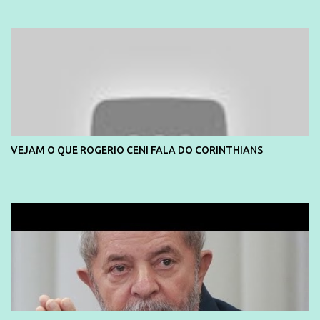
e também contou com a praia da Joatinga como locação. Playboy
divulga capa e primeiras fotos de Lola Melnick - @aredacao
VEJAM O QUE ROGERIO CENI FALA DO CORINTHIANS