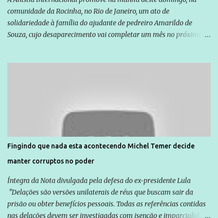
comunidade da Rocinha, no Rio de Janeiro, um ato de
solidariedade à família do ajudante de pedreiro Amarildo de
Souza, cujo desaparecimento vai completar um mês no próximo
dia 14. Amarildo desapareceu quando foi levado por policiais da
Unidade de Polícia Pacificadora (UPP) da Rocinha. A assessora de
Direitos Humanos da Anistia Internacional, Renata Neder, disse à
Agência Brasil que ações e atividades de mobilização são feitas
normalmente pela organização não governamental. As ações de
solidariedade são promovidas em apoio a famílias ou pessoas que
são vítimas de violência, estão em situação de risco ou têm seus
direitos violados. Leia mais: Anistia Internacional cobra do Brasil
solução do caso Amarildo - Terra Brasil
Fingindo que nada esta acontecendo Michel Temer decide
manter corruptos no poder
Íntegra da Nota divulgada pela defesa do ex-presidente Lula
"Delações são versões unilaterais de réus que buscam sair da
prisão ou obter benefícios pessoais. Todas as referências contidas
nas delações devem ser investigadas com isenção e imparcialidade