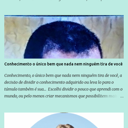
não apenas em relação ao ex-Presidente Lula, mas também em
relação a todos os que foram citados, incluindo a sociedade que a
Globo manteve com o Grupo Odebrecht, citada na delação de
Emílio Odebrecht. Lula sempre atuou para promover o Brasil no
exterior, e não para promover determinadas empresas ou
empresários" Assina a nota o advogado Cristiano Zanin Martins
Conhecimento o único bem que nada nem ninguém tira de você
Conhecimento, o único bem que nada nem ninguém tira de você, a
decisão de dividir o conhecimento adquirido ou leva lo para o
túmulo também é sua... Escolhi dividir o pouco que aprendi com o
mundo, ou pelo menos criar mecanismos que possibilitem mais e
mais pessoas terem acesso a educação e ao conhecimento. Não
sou Professor, a mais nobre das profissões, mas tento ser um
empreendedor da comunicação, que além de informação
cotidiana, corriqueira e cada vez mais preocupantes, do tipo que