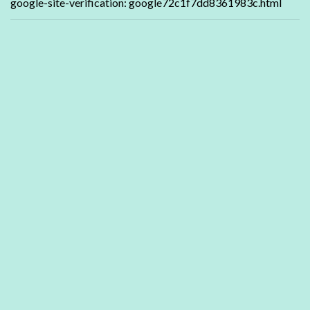
google-site-verification: google72c1f7dd8361983c.html