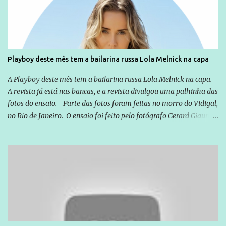
você já esta acostumado a ver neste espaço, vou trabalhar a ideia
que possibilite distribuir não só informações, mas que gere de
forma consistente a riqueza do conhecimento... Exemplo: o
cidadão brasileiro não precisa só ser informado sobre operações
da Lava Jato, Reformas que podem retirar ou não direitos, ou
Playboy deste mês tem a bailarina russa Lola Melnick na capa
quem vai ser preso ou não; é preciso levar até as pessoas, do mais
simples ao mais burguês, o que diz a nossa Constituição, quais são
A Playboy deste mês tem a bailarina russa Lola Melnick na capa.
seus direitos e deveres em ...
A revista já está nas bancas, e a revista divulgou uma palhinha das
fotos do ensaio. Parte das fotos foram feitas no morro do Vidigal,
no Rio de Janeiro. O ensaio foi feito pelo fotógrafo Gerard Giaume
e também contou com a praia da Joatinga como locação. Playboy
divulga capa e primeiras fotos de Lola Melnick - @aredacao