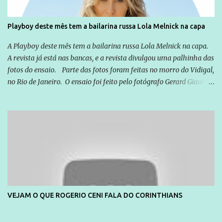
cidadão brasileiro não precisa só ser informado sobre operações
da Lava Jato, Reformas que podem retirar ou não direitos, ou
Playboy deste mês tem a bailarina russa Lola Melnick na capa
quem vai ser preso ou não; é preciso levar até as pessoas, do mais
simples ao mais burguês, o que diz a nossa Constituição, quais são
A Playboy deste mês tem a bailarina russa Lola Melnick na capa.
seus direitos e deveres em ...
A revista já está nas bancas, e a revista divulgou uma palhinha das
fotos do ensaio. Parte das fotos foram feitas no morro do Vidigal,
no Rio de Janeiro. O ensaio foi feito pelo fotógrafo Gerard Giaume
e também contou com a praia da Joatinga como locação. Playboy
divulga capa e primeiras fotos de Lola Melnick - @aredacao
VEJAM O QUE ROGERIO CENI FALA DO CORINTHIANS