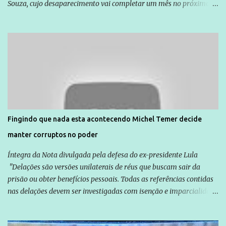
Souza, cujo desaparecimento vai completar um mês no próximo
dia 14. Amarildo desapareceu quando foi levado por policiais da
Unidade de Polícia Pacificadora (UPP) da Rocinha. A assessora de
Direitos Humanos da Anistia Internacional, Renata Neder, disse à
Agência Brasil que ações e atividades de mobilização são feitas
normalmente pela organização não governamental. As ações de
solidariedade são promovidas em apoio a famílias ou pessoas que
são vítimas de violência, estão em situação de risco ou têm seus
direitos violados. Leia mais: Anistia Internacional cobra do Brasil
solução do caso Amarildo - Terra Brasil
Fingindo que nada esta acontecendo Michel Temer decide
manter corruptos no poder
Íntegra da Nota divulgada pela defesa do ex-presidente Lula
"Delações são versões unilaterais de réus que buscam sair da
prisão ou obter benefícios pessoais. Todas as referências contidas
nas delações devem ser investigadas com isenção e imparcialidade
não apenas em relação ao ex-Presidente Lula, mas também em
relação a todos os que foram citados, incluindo a sociedade que a