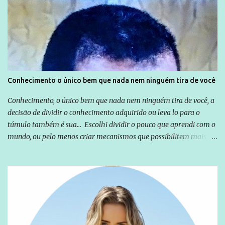
Globo manteve com o Grupo Odebrecht, citada na delação de
Emílio Odebrecht. Lula sempre atuou para promover o Brasil no
exterior, e não para promover determinadas empresas ou
empresários" Assina a nota o advogado Cristiano Zanin Martins
Conhecimento o único bem que nada nem ninguém tira de você
Conhecimento, o único bem que nada nem ninguém tira de você, a
decisão de dividir o conhecimento adquirido ou leva lo para o
túmulo também é sua... Escolhi dividir o pouco que aprendi com o
mundo, ou pelo menos criar mecanismos que possibilitem mais e
mais pessoas terem acesso a educação e ao conhecimento. Não
sou Professor, a mais nobre das profissões, mas tento ser um
empreendedor da comunicação, que além de informação
cotidiana, corriqueira e cada vez mais preocupantes, do tipo que
você já esta acostumado a ver neste espaço, vou trabalhar a ideia
que possibilite distribuir não só informações, mas que gere de
forma consistente a riqueza do conhecimento... Exemplo: o