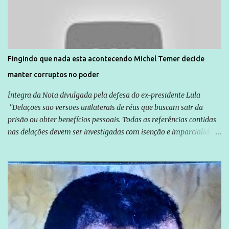
normalmente pela organização não governamental. As ações de
solidariedade são promovidas em apoio a famílias ou pessoas que
são vítimas de violência, estão em situação de risco ou têm seus
direitos violados. Leia mais: Anistia Internacional cobra do Brasil
solução do caso Amarildo - Terra Brasil
Fingindo que nada esta acontecendo Michel Temer decide
manter corruptos no poder
Íntegra da Nota divulgada pela defesa do ex-presidente Lula
"Delações são versões unilaterais de réus que buscam sair da
prisão ou obter benefícios pessoais. Todas as referências contidas
nas delações devem ser investigadas com isenção e imparcialidade
não apenas em relação ao ex-Presidente Lula, mas também em
relação a todos os que foram citados, incluindo a sociedade que a
Globo manteve com o Grupo Odebrecht, citada na delação de
Emílio Odebrecht. Lula sempre atuou para promover o Brasil no
exterior, e não para promover determinadas empresas ou
empresários" Assina a nota o advogado Cristiano Zanin Martins