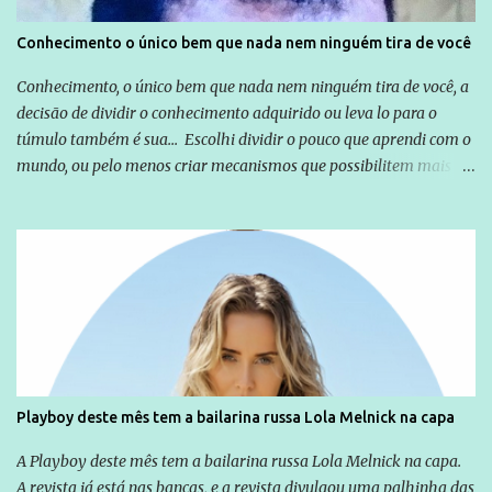
Conhecimento o único bem que nada nem ninguém tira de você
Conhecimento, o único bem que nada nem ninguém tira de você, a
decisão de dividir o conhecimento adquirido ou leva lo para o
túmulo também é sua... Escolhi dividir o pouco que aprendi com o
mundo, ou pelo menos criar mecanismos que possibilitem mais e
mais pessoas terem acesso a educação e ao conhecimento. Não
sou Professor, a mais nobre das profissões, mas tento ser um
empreendedor da comunicação, que além de informação
cotidiana, corriqueira e cada vez mais preocupantes, do tipo que
você já esta acostumado a ver neste espaço, vou trabalhar a ideia
que possibilite distribuir não só informações, mas que gere de
forma consistente a riqueza do conhecimento... Exemplo: o
cidadão brasileiro não precisa só ser informado sobre operações
da Lava Jato, Reformas que podem retirar ou não direitos, ou
Playboy deste mês tem a bailarina russa Lola Melnick na capa
quem vai ser preso ou não; é preciso levar até as pessoas, do mais
simples ao mais burguês, o que diz a nossa Constituição, quais são
A Playboy deste mês tem a bailarina russa Lola Melnick na capa.
seus direitos e deveres em ...
A revista já está nas bancas, e a revista divulgou uma palhinha das