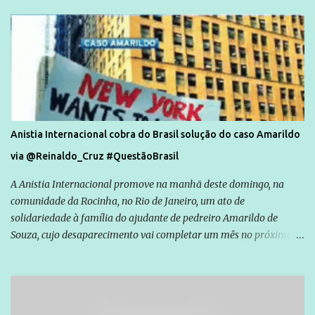
Anistia Internacional cobra do Brasil solução do caso Amarildo
via @Reinaldo_Cruz #QuestãoBrasil
A Anistia Internacional promove na manhã deste domingo, na
comunidade da Rocinha, no Rio de Janeiro, um ato de
solidariedade à família do ajudante de pedreiro Amarildo de
Souza, cujo desaparecimento vai completar um mês no próximo
dia 14. Amarildo desapareceu quando foi levado por policiais da
Unidade de Polícia Pacificadora (UPP) da Rocinha. A assessora de
Direitos Humanos da Anistia Internacional, Renata Neder, disse à
Agência Brasil que ações e atividades de mobilização são feitas