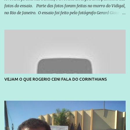
fotos do ensaio. Parte das fotos foram feitas no morro do Vidigal,
no Rio de Janeiro. O ensaio foi feito pelo fotógrafo Gerard Giaume
e também contou com a praia da Joatinga como locação. Playboy
divulga capa e primeiras fotos de Lola Melnick - @aredacao
VEJAM O QUE ROGERIO CENI FALA DO CORINTHIANS