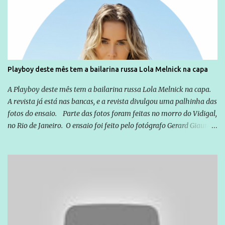
cotidiana, corriqueira e cada vez mais preocupantes, do tipo que
você já esta acostumado a ver neste espaço, vou trabalhar a ideia
que possibilite distribuir não só informações, mas que gere de
forma consistente a riqueza do conhecimento... Exemplo: o
cidadão brasileiro não precisa só ser informado sobre operações
da Lava Jato, Reformas que podem retirar ou não direitos, ou
Playboy deste mês tem a bailarina russa Lola Melnick na capa
quem vai ser preso ou não; é preciso levar até as pessoas, do mais
simples ao mais burguês, o que diz a nossa Constituição, quais são
A Playboy deste mês tem a bailarina russa Lola Melnick na capa.
seus direitos e deveres em ...
A revista já está nas bancas, e a revista divulgou uma palhinha das
fotos do ensaio. Parte das fotos foram feitas no morro do Vidigal,
no Rio de Janeiro. O ensaio foi feito pelo fotógrafo Gerard Giaume
e também contou com a praia da Joatinga como locação. Playboy
divulga capa e primeiras fotos de Lola Melnick - @aredacao