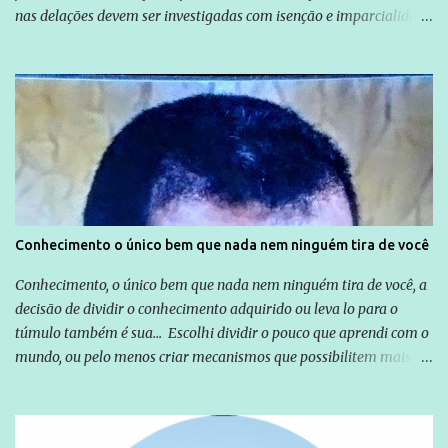
nas delações devem ser investigadas com isenção e imparcialidade
não apenas em relação ao ex-Presidente Lula, mas também em
relação a todos os que foram citados, incluindo a sociedade que a
Globo manteve com o Grupo Odebrecht, citada na delação de
Emílio Odebrecht. Lula sempre atuou para promover o Brasil no
exterior, e não para promover determinadas empresas ou
empresários" Assina a nota o advogado Cristiano Zanin Martins
Conhecimento o único bem que nada nem ninguém tira de você
Conhecimento, o único bem que nada nem ninguém tira de você, a
decisão de dividir o conhecimento adquirido ou leva lo para o
túmulo também é sua... Escolhi dividir o pouco que aprendi com o
mundo, ou pelo menos criar mecanismos que possibilitem mais e
mais pessoas terem acesso a educação e ao conhecimento. Não
sou Professor, a mais nobre das profissões, mas tento ser um
empreendedor da comunicação, que além de informação