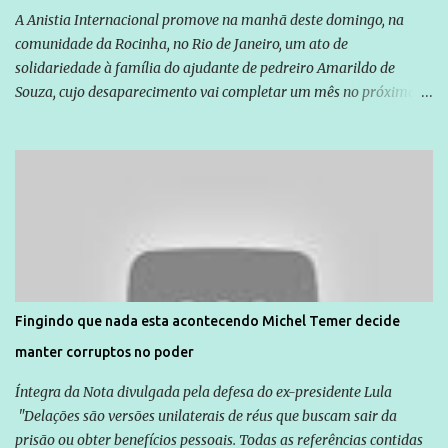
A Anistia Internacional promove na manhã deste domingo, na
comunidade da Rocinha, no Rio de Janeiro, um ato de
solidariedade à família do ajudante de pedreiro Amarildo de
Souza, cujo desaparecimento vai completar um mês no próximo
dia 14. Amarildo desapareceu quando foi levado por policiais da
Unidade de Polícia Pacificadora (UPP) da Rocinha. A assessora de
Direitos Humanos da Anistia Internacional, Renata Neder, disse à
Agência Brasil que ações e atividades de mobilização são feitas
normalmente pela organização não governamental. As ações de
solidariedade são promovidas em apoio a famílias ou pessoas que
são vítimas de violência, estão em situação de risco ou têm seus
direitos violados. Leia mais: Anistia Internacional cobra do Brasil
solução do caso Amarildo - Terra Brasil
Fingindo que nada esta acontecendo Michel Temer decide
manter corruptos no poder
Íntegra da Nota divulgada pela defesa do ex-presidente Lula
"Delações são versões unilaterais de réus que buscam sair da
prisão ou obter benefícios pessoais. Todas as referências contidas