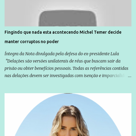
solidariedade são promovidas em apoio a famílias ou pessoas que
são vítimas de violência, estão em situação de risco ou têm seus
direitos violados. Leia mais: Anistia Internacional cobra do Brasil
solução do caso Amarildo - Terra Brasil
Fingindo que nada esta acontecendo Michel Temer decide
manter corruptos no poder
Íntegra da Nota divulgada pela defesa do ex-presidente Lula
"Delações são versões unilaterais de réus que buscam sair da
prisão ou obter benefícios pessoais. Todas as referências contidas
nas delações devem ser investigadas com isenção e imparcialidade
não apenas em relação ao ex-Presidente Lula, mas também em
relação a todos os que foram citados, incluindo a sociedade que a
Globo manteve com o Grupo Odebrecht, citada na delação de
Emílio Odebrecht. Lula sempre atuou para promover o Brasil no
exterior, e não para promover determinadas empresas ou
empresários" Assina a nota o advogado Cristiano Zanin Martins