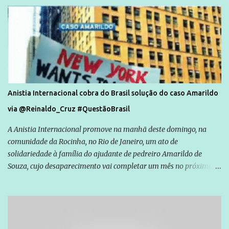
Anistia Internacional cobra do Brasil solução do caso Amarildo
via @Reinaldo_Cruz #QuestãoBrasil
A Anistia Internacional promove na manhã deste domingo, na
comunidade da Rocinha, no Rio de Janeiro, um ato de
solidariedade à família do ajudante de pedreiro Amarildo de
Souza, cujo desaparecimento vai completar um mês no próximo
dia 14. Amarildo desapareceu quando foi levado por policiais da
Unidade de Polícia Pacificadora (UPP) da Rocinha. A assessora de
Direitos Humanos da Anistia Internacional, Renata Neder, disse à
Agência Brasil que ações e atividades de mobilização são feitas
normalmente pela organização não governamental. As ações de