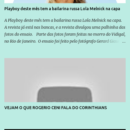
Playboy deste mês tem a bailarina russa Lola Melnick na capa
A Playboy deste mês tem a bailarina russa Lola Melnick na capa.
A revista já está nas bancas, e a revista divulgou uma palhinha das
fotos do ensaio. Parte das fotos foram feitas no morro do Vidigal,
no Rio de Janeiro. O ensaio foi feito pelo fotógrafo Gerard Giaume
e também contou com a praia da Joatinga como locação. Playboy
divulga capa e primeiras fotos de Lola Melnick - @aredacao
VEJAM O QUE ROGERIO CENI FALA DO CORINTHIANS