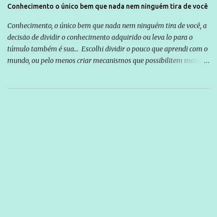
Conhecimento o único bem que nada nem ninguém tira de você
Conhecimento, o único bem que nada nem ninguém tira de você, a
decisão de dividir o conhecimento adquirido ou leva lo para o
túmulo também é sua... Escolhi dividir o pouco que aprendi com o
mundo, ou pelo menos criar mecanismos que possibilitem mais e
mais pessoas terem acesso a educação e ao conhecimento. Não
sou Professor, a mais nobre das profissões, mas tento ser um
empreendedor da comunicação, que além de informação
cotidiana, corriqueira e cada vez mais preocupantes, do tipo que
você já esta acostumado a ver neste espaço, vou trabalhar a ideia
que possibilite distribuir não só informações, mas que gere de
forma consistente a riqueza do conhecimento... Exemplo: o
cidadão brasileiro não precisa só ser informado sobre operações
da Lava Jato, Reformas que podem retirar ou não direitos, ou
quem vai ser preso ou não; é preciso levar até as pessoas, do mais
simples ao mais burguês, o que diz a nossa Constituição, quais são
seus direitos e deveres em ...