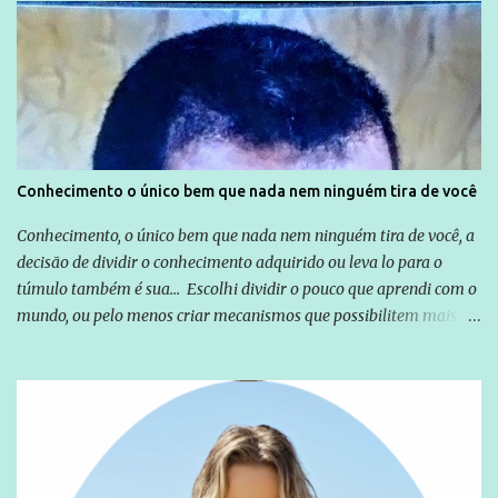
Globo manteve com o Grupo Odebrecht, citada na delação de
Emílio Odebrecht. Lula sempre atuou para promover o Brasil no
exterior, e não para promover determinadas empresas ou
empresários" Assina a nota o advogado Cristiano Zanin Martins
Conhecimento o único bem que nada nem ninguém tira de você
Conhecimento, o único bem que nada nem ninguém tira de você, a
decisão de dividir o conhecimento adquirido ou leva lo para o
túmulo também é sua... Escolhi dividir o pouco que aprendi com o
mundo, ou pelo menos criar mecanismos que possibilitem mais e
mais pessoas terem acesso a educação e ao conhecimento. Não
sou Professor, a mais nobre das profissões, mas tento ser um
empreendedor da comunicação, que além de informação
cotidiana, corriqueira e cada vez mais preocupantes, do tipo que
você já esta acostumado a ver neste espaço, vou trabalhar a ideia
que possibilite distribuir não só informações, mas que gere de