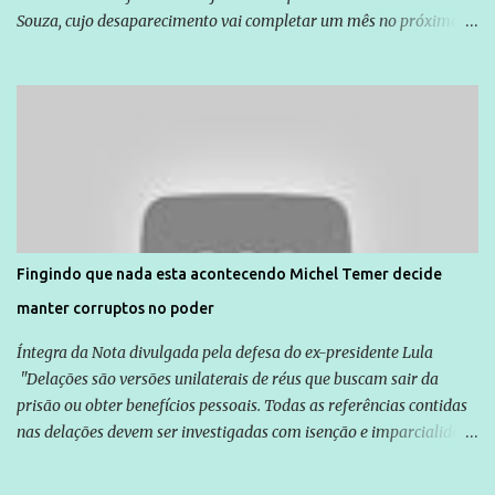
Souza, cujo desaparecimento vai completar um mês no próximo
dia 14. Amarildo desapareceu quando foi levado por policiais da
Unidade de Polícia Pacificadora (UPP) da Rocinha. A assessora de
Direitos Humanos da Anistia Internacional, Renata Neder, disse à
Agência Brasil que ações e atividades de mobilização são feitas
normalmente pela organização não governamental. As ações de
solidariedade são promovidas em apoio a famílias ou pessoas que
são vítimas de violência, estão em situação de risco ou têm seus
direitos violados. Leia mais: Anistia Internacional cobra do Brasil
solução do caso Amarildo - Terra Brasil
Fingindo que nada esta acontecendo Michel Temer decide
manter corruptos no poder
Íntegra da Nota divulgada pela defesa do ex-presidente Lula
"Delações são versões unilaterais de réus que buscam sair da
prisão ou obter benefícios pessoais. Todas as referências contidas
nas delações devem ser investigadas com isenção e imparcialidade
não apenas em relação ao ex-Presidente Lula, mas também em
relação a todos os que foram citados, incluindo a sociedade que a