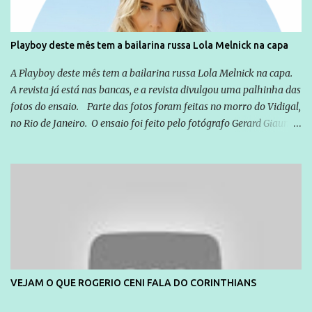
forma consistente a riqueza do conhecimento... Exemplo: o
cidadão brasileiro não precisa só ser informado sobre operações
da Lava Jato, Reformas que podem retirar ou não direitos, ou
Playboy deste mês tem a bailarina russa Lola Melnick na capa
quem vai ser preso ou não; é preciso levar até as pessoas, do mais
simples ao mais burguês, o que diz a nossa Constituição, quais são
A Playboy deste mês tem a bailarina russa Lola Melnick na capa.
seus direitos e deveres em ...
A revista já está nas bancas, e a revista divulgou uma palhinha das
fotos do ensaio. Parte das fotos foram feitas no morro do Vidigal,
no Rio de Janeiro. O ensaio foi feito pelo fotógrafo Gerard Giaume
e também contou com a praia da Joatinga como locação. Playboy
divulga capa e primeiras fotos de Lola Melnick - @aredacao
VEJAM O QUE ROGERIO CENI FALA DO CORINTHIANS