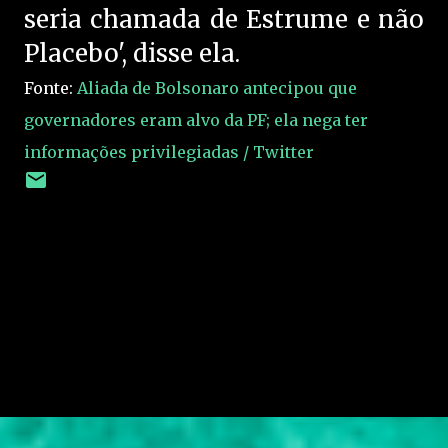
seria chamada de Estrume e não
Placebo', disse ela.
Fonte:
Aliada de Bolsonaro antecipou que
governadores eram alvo da PF; ela nega ter
informações privilegiadas / Twitter
C
o
m
e
n