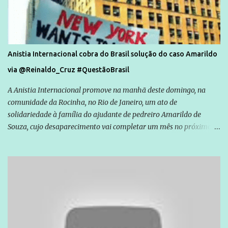
Anistia Internacional cobra do Brasil solução do caso Amarildo
via @Reinaldo_Cruz #QuestãoBrasil
A Anistia Internacional promove na manhã deste domingo, na
comunidade da Rocinha, no Rio de Janeiro, um ato de
solidariedade à família do ajudante de pedreiro Amarildo de
Souza, cujo desaparecimento vai completar um mês no próximo
dia 14. Amarildo desapareceu quando foi levado por policiais da
Unidade de Polícia Pacificadora (UPP) da Rocinha. A assessora de
Direitos Humanos da Anistia Internacional, Renata Neder, disse à
Agência Brasil que ações e atividades de mobilização são feitas
normalmente pela organização não governamental. As ações de
solidariedade são promovidas em apoio a famílias ou pessoas que
são vítimas de violência, estão em situação de risco ou têm seus
direitos violados. Leia mais: Anistia Internacional cobra do Brasil