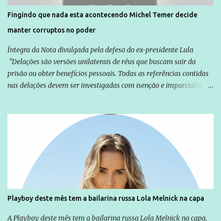
solução do caso Amarildo - Terra Brasil
Fingindo que nada esta acontecendo Michel Temer decide
manter corruptos no poder
Íntegra da Nota divulgada pela defesa do ex-presidente Lula
"Delações são versões unilaterais de réus que buscam sair da
prisão ou obter benefícios pessoais. Todas as referências contidas
nas delações devem ser investigadas com isenção e imparcialidade
não apenas em relação ao ex-Presidente Lula, mas também em
relação a todos os que foram citados, incluindo a sociedade que a
Globo manteve com o Grupo Odebrecht, citada na delação de
Emílio Odebrecht. Lula sempre atuou para promover o Brasil no
exterior, e não para promover determinadas empresas ou
empresários" Assina a nota o advogado Cristiano Zanin Martins
Playboy deste mês tem a bailarina russa Lola Melnick na capa
A Playboy deste mês tem a bailarina russa Lola Melnick na capa.