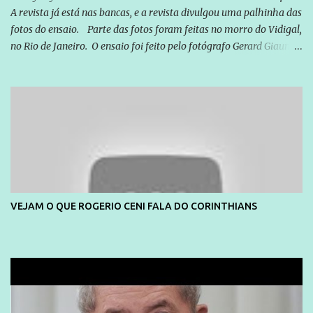
A revista já está nas bancas, e a revista divulgou uma palhinha das
fotos do ensaio. Parte das fotos foram feitas no morro do Vidigal,
no Rio de Janeiro. O ensaio foi feito pelo fotógrafo Gerard Giaume
e também contou com a praia da Joatinga como locação. Playboy
divulga capa e primeiras fotos de Lola Melnick - @aredacao
VEJAM O QUE ROGERIO CENI FALA DO CORINTHIANS