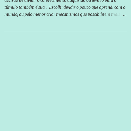
decisão de dividir o conhecimento adquirido ou leva lo para o
túmulo também é sua... Escolhi dividir o pouco que aprendi com o
mundo, ou pelo menos criar mecanismos que possibilitem mais e
mais pessoas terem acesso a educação e ao conhecimento. Não
sou Professor, a mais nobre das profissões, mas tento ser um
empreendedor da comunicação, que além de informação
cotidiana, corriqueira e cada vez mais preocupantes, do tipo que
você já esta acostumado a ver neste espaço, vou trabalhar a ideia
que possibilite distribuir não só informações, mas que gere de
forma consistente a riqueza do conhecimento... Exemplo: o
cidadão brasileiro não precisa só ser informado sobre operações
da Lava Jato, Reformas que podem retirar ou não direitos, ou
quem vai ser preso ou não; é preciso levar até as pessoas, do mais
simples ao mais burguês, o que diz a nossa Constituição, quais são
seus direitos e deveres em ...