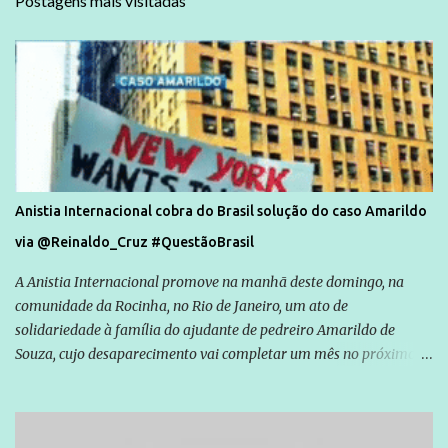
Postagens mais visitadas
Anistia Internacional cobra do Brasil solução do caso Amarildo
via @Reinaldo_Cruz #QuestãoBrasil
A Anistia Internacional promove na manhã deste domingo, na
comunidade da Rocinha, no Rio de Janeiro, um ato de
solidariedade à família do ajudante de pedreiro Amarildo de
Souza, cujo desaparecimento vai completar um mês no próximo
dia 14. Amarildo desapareceu quando foi levado por policiais da
Unidade de Polícia Pacificadora (UPP) da Rocinha. A assessora de
Direitos Humanos da Anistia Internacional, Renata Neder, disse à