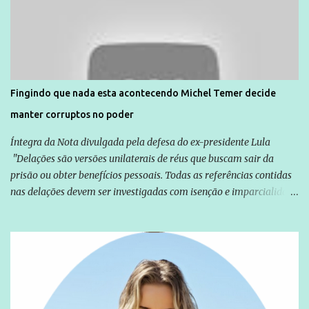
Agência Brasil que ações e atividades de mobilização são feitas
normalmente pela organização não governamental. As ações de
solidariedade são promovidas em apoio a famílias ou pessoas que
são vítimas de violência, estão em situação de risco ou têm seus
direitos violados. Leia mais: Anistia Internacional cobra do Brasil
solução do caso Amarildo - Terra Brasil
Fingindo que nada esta acontecendo Michel Temer decide
manter corruptos no poder
Íntegra da Nota divulgada pela defesa do ex-presidente Lula
"Delações são versões unilaterais de réus que buscam sair da
prisão ou obter benefícios pessoais. Todas as referências contidas
nas delações devem ser investigadas com isenção e imparcialidade
não apenas em relação ao ex-Presidente Lula, mas também em
relação a todos os que foram citados, incluindo a sociedade que a
Globo manteve com o Grupo Odebrecht, citada na delação de
Emílio Odebrecht. Lula sempre atuou para promover o Brasil no
exterior, e não para promover determinadas empresas ou
empresários" Assina a nota o advogado Cristiano Zanin Martins