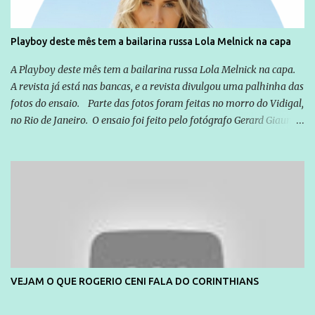
Playboy deste mês tem a bailarina russa Lola Melnick na capa
A Playboy deste mês tem a bailarina russa Lola Melnick na capa.
A revista já está nas bancas, e a revista divulgou uma palhinha das
fotos do ensaio. Parte das fotos foram feitas no morro do Vidigal,
no Rio de Janeiro. O ensaio foi feito pelo fotógrafo Gerard Giaume
e também contou com a praia da Joatinga como locação. Playboy
divulga capa e primeiras fotos de Lola Melnick - @aredacao
VEJAM O QUE ROGERIO CENI FALA DO CORINTHIANS