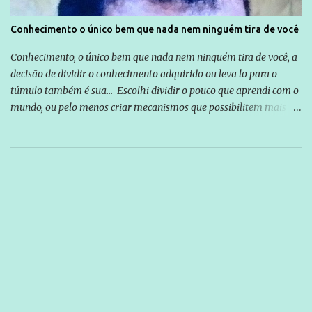
Conhecimento o único bem que nada nem ninguém tira de você
Conhecimento, o único bem que nada nem ninguém tira de você, a
decisão de dividir o conhecimento adquirido ou leva lo para o
túmulo também é sua... Escolhi dividir o pouco que aprendi com o
mundo, ou pelo menos criar mecanismos que possibilitem mais e
mais pessoas terem acesso a educação e ao conhecimento. Não
sou Professor, a mais nobre das profissões, mas tento ser um
empreendedor da comunicação, que além de informação
cotidiana, corriqueira e cada vez mais preocupantes, do tipo que
você já esta acostumado a ver neste espaço, vou trabalhar a ideia
que possibilite distribuir não só informações, mas que gere de
forma consistente a riqueza do conhecimento... Exemplo: o
cidadão brasileiro não precisa só ser informado sobre operações
da Lava Jato, Reformas que podem retirar ou não direitos, ou
quem vai ser preso ou não; é preciso levar até as pessoas, do mais
simples ao mais burguês, o que diz a nossa Constituição, quais são
seus direitos e deveres em ...