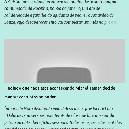
A Anistia Internacional promove na manhã deste domingo, na
comunidade da Rocinha, no Rio de Janeiro, um ato de
solidariedade à família do ajudante de pedreiro Amarildo de
Souza, cujo desaparecimento vai completar um mês no próximo
dia 14. Amarildo desapareceu quando foi levado por policiais da
Unidade de Polícia Pacificadora (UPP) da Rocinha. A assessora de
Direitos Humanos da Anistia Internacional, Renata Neder, disse à
Agência Brasil que ações e atividades de mobilização são feitas
normalmente pela organização não governamental. As ações de
solidariedade são promovidas em apoio a famílias ou pessoas que
são vítimas de violência, estão em situação de risco ou têm seus
direitos violados. Leia mais: Anistia Internacional cobra do Brasil
solução do caso Amarildo - Terra Brasil
Fingindo que nada esta acontecendo Michel Temer decide
manter corruptos no poder
Íntegra da Nota divulgada pela defesa do ex-presidente Lula
"Delações são versões unilaterais de réus que buscam sair da
prisão ou obter benefícios pessoais. Todas as referências contidas