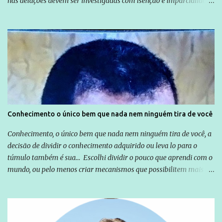
nas delações devem ser investigadas com isenção e imparcialidade
não apenas em relação ao ex-Presidente Lula, mas também em
relação a todos os que foram citados, incluindo a sociedade que a
Globo manteve com o Grupo Odebrecht, citada na delação de
Emílio Odebrecht. Lula sempre atuou para promover o Brasil no
exterior, e não para promover determinadas empresas ou
empresários" Assina a nota o advogado Cristiano Zanin Martins
Conhecimento o único bem que nada nem ninguém tira de você
Conhecimento, o único bem que nada nem ninguém tira de você, a
decisão de dividir o conhecimento adquirido ou leva lo para o
túmulo também é sua... Escolhi dividir o pouco que aprendi com o
mundo, ou pelo menos criar mecanismos que possibilitem mais e
mais pessoas terem acesso a educação e ao conhecimento. Não
sou Professor, a mais nobre das profissões, mas tento ser um
empreendedor da comunicação, que além de informação
cotidiana, corriqueira e cada vez mais preocupantes, do tipo que