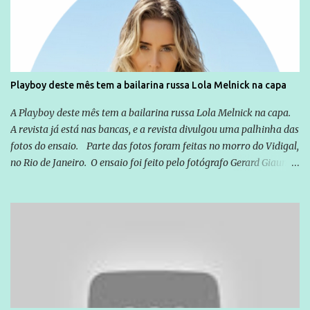
você já esta acostumado a ver neste espaço, vou trabalhar a ideia
que possibilite distribuir não só informações, mas que gere de
forma consistente a riqueza do conhecimento... Exemplo: o
cidadão brasileiro não precisa só ser informado sobre operações
da Lava Jato, Reformas que podem retirar ou não direitos, ou
Playboy deste mês tem a bailarina russa Lola Melnick na capa
quem vai ser preso ou não; é preciso levar até as pessoas, do mais
simples ao mais burguês, o que diz a nossa Constituição, quais são
A Playboy deste mês tem a bailarina russa Lola Melnick na capa.
seus direitos e deveres em ...
A revista já está nas bancas, e a revista divulgou uma palhinha das
fotos do ensaio. Parte das fotos foram feitas no morro do Vidigal,
no Rio de Janeiro. O ensaio foi feito pelo fotógrafo Gerard Giaume
e também contou com a praia da Joatinga como locação. Playboy
divulga capa e primeiras fotos de Lola Melnick - @aredacao