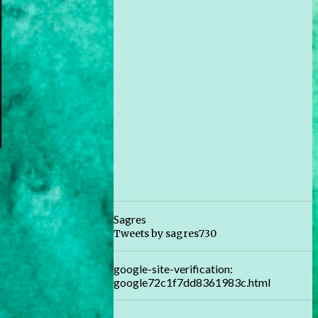
Sagres
Tweets by sagres730
google-site-verification:
google72c1f7dd8361983c.html