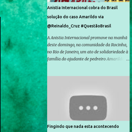
Anistia Internacional cobra do Brasil
solução do caso Amarildo via
@Reinaldo_Cruz #QuestãoBrasil
A Anistia Internacional promove na manhã
deste domingo, na comunidade da Rocinha,
no Rio de Janeiro, um ato de solidariedade à
família do ajudante de pedreiro Amarildo de
Souza, cujo desaparecimento vai completar
um mês no próximo dia 14. Amarildo
desapareceu quando foi levado por policiais
da Unidade de Polícia Pacificadora (UPP) da
Rocinha. A assessora de Direitos Humanos
da Anistia Internacional, Renata Neder, disse
à Agência Brasil que ações e atividades de
mobilização são feitas normalmente pela
organização não governamental. As ações
Fingindo que nada esta acontecendo
de solidariedade são promovidas em apoio