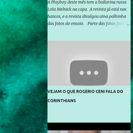
A Playboy deste mês tem a bailarina russa
Lola Melnick na capa. A revista já está nas
bancas, e a revista divulgou uma palhinha
das fotos do ensaio. Parte das fotos foram
feitas no morro do Vidigal, no Rio de
Janeiro. O ensaio foi feito pelo fotógrafo
Gerard Giaume e também contou com a
praia da Joatinga como locação. Playboy
divulga capa e primeiras fotos de Lola
Melnick - @aredacao
VEJAM O QUE ROGERIO CENI FALA DO
CORINTHIANS