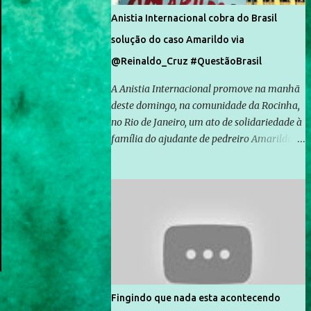
Anistia Internacional cobra do Brasil
solução do caso Amarildo via
@Reinaldo_Cruz #QuestãoBrasil
A Anistia Internacional promove na manhã
deste domingo, na comunidade da Rocinha,
no Rio de Janeiro, um ato de solidariedade à
família do ajudante de pedreiro Amarildo de
Souza, cujo desaparecimento vai completar
um mês no próximo dia 14. Amarildo
desapareceu quando foi levado por policiais
da Unidade de Polícia Pacificadora (UPP) da
Rocinha. A assessora de Direitos Humanos
da Anistia Internacional, Renata Neder, disse
à Agência Brasil que ações e atividades de
mobilização são feitas normalmente pela
organização não governamental. As ações
Fingindo que nada esta acontecendo
de solidariedade são promovidas em apoio