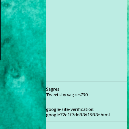
Sagres
Tweets by sagres730
google-site-verification:
google72c1f7dd8361983c.html