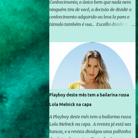
Conhecimento, o único bem que nada nem
ninguém tira de você, a decisão de dividir o
conhecimento adquirido ou leva lo para o
túmulo também é sua... Escolhi dividir o
pouco que aprendi com o mundo, ou pelo
menos criar mecanismos que possibilitem
mais e mais pessoas terem acesso a
educação e ao conhecimento. Não sou
Professor, a mais nobre das profissões, mas
tento ser um empreendedor da
comunicação, que além de informação
cotidiana, corriqueira e cada vez mais
preocupantes, do tipo que você já esta
Playboy deste mês tem a bailarina russa
acostumado a ver neste espaço, vou
Lola Melnick na capa
trabalhar a ideia que possibilite distribuir
não só informações, mas que gere de forma
A Playboy deste mês tem a bailarina russa
consistente a riqueza do conhecimento...
Lola Melnick na capa. A revista já está nas
Exemplo: o cidadão brasileiro não precisa só
bancas, e a revista divulgou uma palhinha
ser informado sobre operações da Lava Jato,