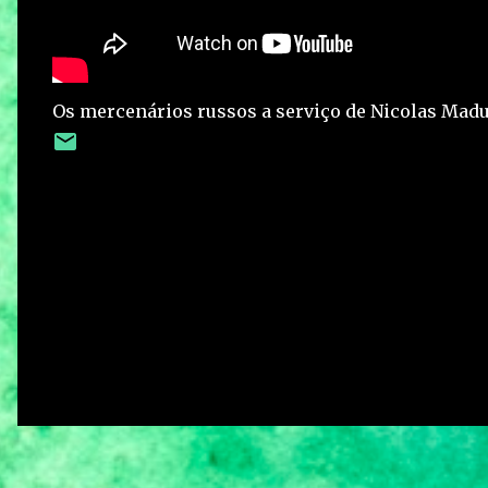
Os mercenários russos a serviço de Nicolas Mad
C
o
m
e
n
t