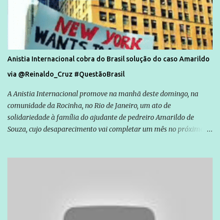
Anistia Internacional cobra do Brasil solução do caso Amarildo
via @Reinaldo_Cruz #QuestãoBrasil
A Anistia Internacional promove na manhã deste domingo, na
comunidade da Rocinha, no Rio de Janeiro, um ato de
solidariedade à família do ajudante de pedreiro Amarildo de
Souza, cujo desaparecimento vai completar um mês no próximo
dia 14. Amarildo desapareceu quando foi levado por policiais da
Unidade de Polícia Pacificadora (UPP) da Rocinha. A assessora de
Direitos Humanos da Anistia Internacional, Renata Neder, disse à
Agência Brasil que ações e atividades de mobilização são feitas
normalmente pela organização não governamental. As ações de
solidariedade são promovidas em apoio a famílias ou pessoas que
são vítimas de violência, estão em situação de risco ou têm seus