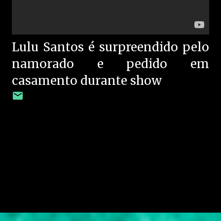
Lulu Santos é surpreendido pelo
namorado e pedido em
casamento durante show
C
o
m
e