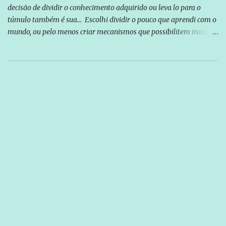
decisão de dividir o conhecimento adquirido ou leva lo para o
túmulo também é sua... Escolhi dividir o pouco que aprendi com o
mundo, ou pelo menos criar mecanismos que possibilitem mais e
mais pessoas terem acesso a educação e ao conhecimento. Não
sou Professor, a mais nobre das profissões, mas tento ser um
empreendedor da comunicação, que além de informação
cotidiana, corriqueira e cada vez mais preocupantes, do tipo que
você já esta acostumado a ver neste espaço, vou trabalhar a ideia
que possibilite distribuir não só informações, mas que gere de
forma consistente a riqueza do conhecimento... Exemplo: o
cidadão brasileiro não precisa só ser informado sobre operações
da Lava Jato, Reformas que podem retirar ou não direitos, ou
quem vai ser preso ou não; é preciso levar até as pessoas, do mais
simples ao mais burguês, o que diz a nossa Constituição, quais são
seus direitos e deveres em ...