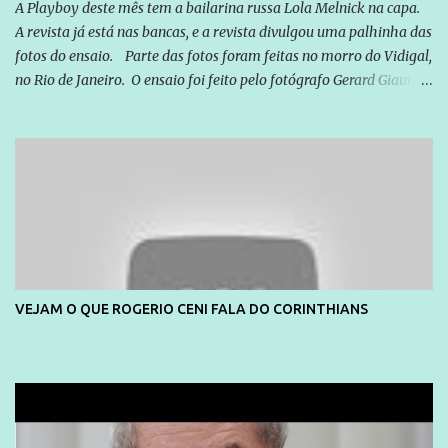
A Playboy deste mês tem a bailarina russa Lola Melnick na capa.
A revista já está nas bancas, e a revista divulgou uma palhinha das
fotos do ensaio. Parte das fotos foram feitas no morro do Vidigal,
no Rio de Janeiro. O ensaio foi feito pelo fotógrafo Gerard Giaume
e também contou com a praia da Joatinga como locação. Playboy
divulga capa e primeiras fotos de Lola Melnick - @aredacao
VEJAM O QUE ROGERIO CENI FALA DO CORINTHIANS