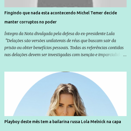
direitos violados. Leia mais: Anistia Internacional cobra do Brasil
solução do caso Amarildo - Terra Brasil
Fingindo que nada esta acontecendo Michel Temer decide
manter corruptos no poder
Íntegra da Nota divulgada pela defesa do ex-presidente Lula
"Delações são versões unilaterais de réus que buscam sair da
prisão ou obter benefícios pessoais. Todas as referências contidas
nas delações devem ser investigadas com isenção e imparcialidade
não apenas em relação ao ex-Presidente Lula, mas também em
relação a todos os que foram citados, incluindo a sociedade que a
Globo manteve com o Grupo Odebrecht, citada na delação de
Emílio Odebrecht. Lula sempre atuou para promover o Brasil no
exterior, e não para promover determinadas empresas ou
empresários" Assina a nota o advogado Cristiano Zanin Martins
Playboy deste mês tem a bailarina russa Lola Melnick na capa