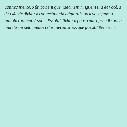
Conhecimento, o único bem que nada nem ninguém tira de você, a
decisão de dividir o conhecimento adquirido ou leva lo para o
túmulo também é sua... Escolhi dividir o pouco que aprendi com o
mundo, ou pelo menos criar mecanismos que possibilitem mais e
mais pessoas terem acesso a educação e ao conhecimento. Não
sou Professor, a mais nobre das profissões, mas tento ser um
empreendedor da comunicação, que além de informação
cotidiana, corriqueira e cada vez mais preocupantes, do tipo que
você já esta acostumado a ver neste espaço, vou trabalhar a ideia
que possibilite distribuir não só informações, mas que gere de
forma consistente a riqueza do conhecimento... Exemplo: o
cidadão brasileiro não precisa só ser informado sobre operações
da Lava Jato, Reformas que podem retirar ou não direitos, ou
quem vai ser preso ou não; é preciso levar até as pessoas, do mais
simples ao mais burguês, o que diz a nossa Constituição, quais são
seus direitos e deveres em ...