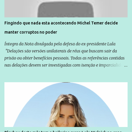
são vítimas de violência, estão em situação de risco ou têm seus
direitos violados. Leia mais: Anistia Internacional cobra do Brasil
solução do caso Amarildo - Terra Brasil
Fingindo que nada esta acontecendo Michel Temer decide
manter corruptos no poder
Íntegra da Nota divulgada pela defesa do ex-presidente Lula
"Delações são versões unilaterais de réus que buscam sair da
prisão ou obter benefícios pessoais. Todas as referências contidas
nas delações devem ser investigadas com isenção e imparcialidade
não apenas em relação ao ex-Presidente Lula, mas também em
relação a todos os que foram citados, incluindo a sociedade que a
Globo manteve com o Grupo Odebrecht, citada na delação de
Emílio Odebrecht. Lula sempre atuou para promover o Brasil no
exterior, e não para promover determinadas empresas ou
empresários" Assina a nota o advogado Cristiano Zanin Martins