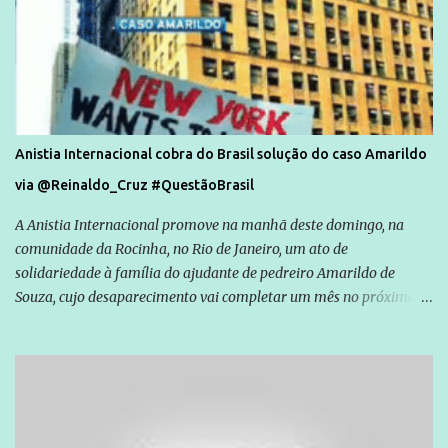
Anistia Internacional cobra do Brasil solução do caso Amarildo
via @Reinaldo_Cruz #QuestãoBrasil
A Anistia Internacional promove na manhã deste domingo, na
comunidade da Rocinha, no Rio de Janeiro, um ato de
solidariedade à família do ajudante de pedreiro Amarildo de
Souza, cujo desaparecimento vai completar um mês no próximo
dia 14. Amarildo desapareceu quando foi levado por policiais da
Unidade de Polícia Pacificadora (UPP) da Rocinha. A assessora de
Direitos Humanos da Anistia Internacional, Renata Neder, disse à
Agência Brasil que ações e atividades de mobilização são feitas
normalmente pela organização não governamental. As ações de
solidariedade são promovidas em apoio a famílias ou pessoas que