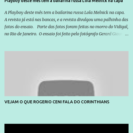
Playboy deste mês tem a bailarina russa Lola Melnick na capa
A Playboy deste mês tem a bailarina russa Lola Melnick na capa.
A revista já está nas bancas, e a revista divulgou uma palhinha das
fotos do ensaio. Parte das fotos foram feitas no morro do Vidigal,
no Rio de Janeiro. O ensaio foi feito pelo fotógrafo Gerard Giaume
e também contou com a praia da Joatinga como locação. Playboy
divulga capa e primeiras fotos de Lola Melnick - @aredacao
VEJAM O QUE ROGERIO CENI FALA DO CORINTHIANS