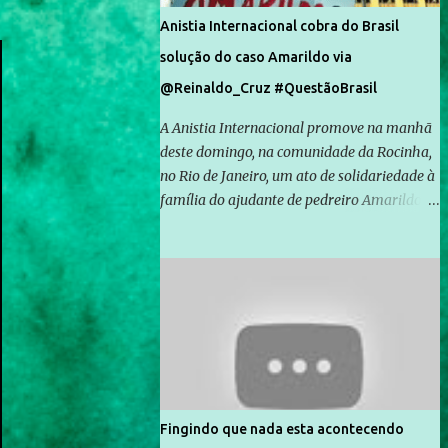
Anistia Internacional cobra do Brasil
solução do caso Amarildo via
@Reinaldo_Cruz #QuestãoBrasil
A Anistia Internacional promove na manhã
deste domingo, na comunidade da Rocinha,
no Rio de Janeiro, um ato de solidariedade à
família do ajudante de pedreiro Amarildo de
Souza, cujo desaparecimento vai completar
um mês no próximo dia 14. Amarildo
desapareceu quando foi levado por policiais
da Unidade de Polícia Pacificadora (UPP) da
Rocinha. A assessora de Direitos Humanos
da Anistia Internacional, Renata Neder, disse
à Agência Brasil que ações e atividades de
mobilização são feitas normalmente pela
organização não governamental. As ações
Fingindo que nada esta acontecendo
de solidariedade são promovidas em apoio