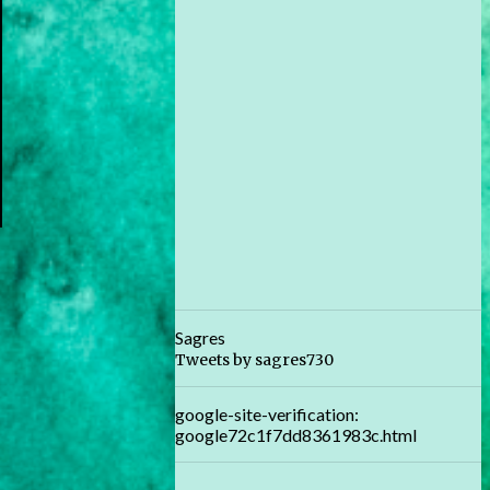
Sagres
Tweets by sagres730
google-site-verification:
google72c1f7dd8361983c.html