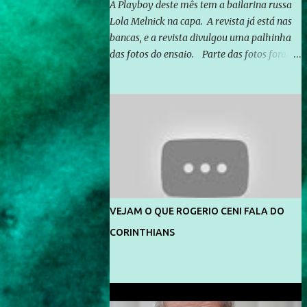
A Playboy deste mês tem a bailarina russa
Lola Melnick na capa. A revista já está nas
bancas, e a revista divulgou uma palhinha
das fotos do ensaio. Parte das fotos foram
feitas no morro do Vidigal, no Rio de
Janeiro. O ensaio foi feito pelo fotógrafo
Gerard Giaume e também contou com a
praia da Joatinga como locação. Playboy
divulga capa e primeiras fotos de Lola
Melnick - @aredacao
VEJAM O QUE ROGERIO CENI FALA DO
CORINTHIANS