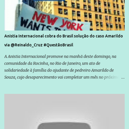
Anistia Internacional cobra do Brasil solução do caso Amarildo
via @Reinaldo_Cruz #QuestãoBrasil
A Anistia Internacional promove na manhã deste domingo, na
comunidade da Rocinha, no Rio de Janeiro, um ato de
solidariedade à família do ajudante de pedreiro Amarildo de
Souza, cujo desaparecimento vai completar um mês no próximo
dia 14. Amarildo desapareceu quando foi levado por policiais da
Unidade de Polícia Pacificadora (UPP) da Rocinha. A assessora de
Direitos Humanos da Anistia Internacional, Renata Neder, disse à
Agência Brasil que ações e atividades de mobilização são feitas
normalmente pela organização não governamental. As ações de
solidariedade são promovidas em apoio a famílias ou pessoas que
são vítimas de violência, estão em situação de risco ou têm seus