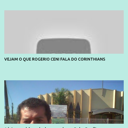
e também contou com a praia da Joatinga como locação. Playboy
divulga capa e primeiras fotos de Lola Melnick - @aredacao
VEJAM O QUE ROGERIO CENI FALA DO CORINTHIANS