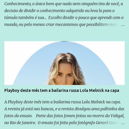
Conhecimento, o único bem que nada nem ninguém tira de você, a
decisão de dividir o conhecimento adquirido ou leva lo para o
túmulo também é sua... Escolhi dividir o pouco que aprendi com o
mundo, ou pelo menos criar mecanismos que possibilitem mais e
mais pessoas terem acesso a educação e ao conhecimento. Não
sou Professor, a mais nobre das profissões, mas tento ser um
empreendedor da comunicação, que além de informação
cotidiana, corriqueira e cada vez mais preocupantes, do tipo que
você já esta acostumado a ver neste espaço, vou trabalhar a ideia
que possibilite distribuir não só informações, mas que gere de
forma consistente a riqueza do conhecimento... Exemplo: o
cidadão brasileiro não precisa só ser informado sobre operações
da Lava Jato, Reformas que podem retirar ou não direitos, ou
Playboy deste mês tem a bailarina russa Lola Melnick na capa
quem vai ser preso ou não; é preciso levar até as pessoas, do mais
simples ao mais burguês, o que diz a nossa Constituição, quais são
A Playboy deste mês tem a bailarina russa Lola Melnick na capa.
seus direitos e deveres em ...
A revista já está nas bancas, e a revista divulgou uma palhinha das
fotos do ensaio. Parte das fotos foram feitas no morro do Vidigal,
no Rio de Janeiro. O ensaio foi feito pelo fotógrafo Gerard Giaume