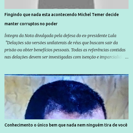
direitos violados. Leia mais: Anistia Internacional cobra do Brasil
solução do caso Amarildo - Terra Brasil
Fingindo que nada esta acontecendo Michel Temer decide
manter corruptos no poder
Íntegra da Nota divulgada pela defesa do ex-presidente Lula
"Delações são versões unilaterais de réus que buscam sair da
prisão ou obter benefícios pessoais. Todas as referências contidas
nas delações devem ser investigadas com isenção e imparcialidade
não apenas em relação ao ex-Presidente Lula, mas também em
relação a todos os que foram citados, incluindo a sociedade que a
Globo manteve com o Grupo Odebrecht, citada na delação de
Emílio Odebrecht. Lula sempre atuou para promover o Brasil no
exterior, e não para promover determinadas empresas ou
empresários" Assina a nota o advogado Cristiano Zanin Martins
Conhecimento o único bem que nada nem ninguém tira de você