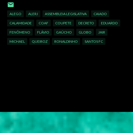
ALEGO
ALERJ
ASSEMBLEIA LEGISLATIVA
CAIADO
CALAMIDADE
COAF
COUPETE
DECRETO
EDUARDO
FENÔMENO
FLÁVIO
GAÚCHO
GLOBO
JAIR
MICHAEL
QUEIROZ
RONALDINHO
SANTOS FC
C
o
m
e
n
t