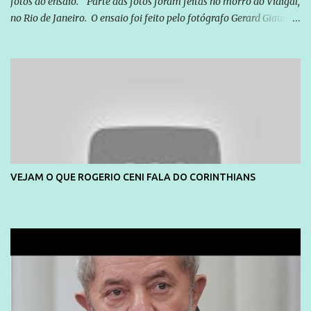
fotos do ensaio. Parte das fotos foram feitas no morro do Vidigal,
no Rio de Janeiro. O ensaio foi feito pelo fotógrafo Gerard Giaume
e também contou com a praia da Joatinga como locação. Playboy
divulga capa e primeiras fotos de Lola Melnick - @aredacao
VEJAM O QUE ROGERIO CENI FALA DO CORINTHIANS