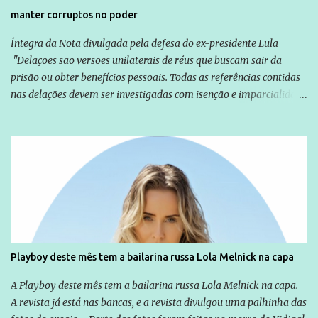
manter corruptos no poder
Íntegra da Nota divulgada pela defesa do ex-presidente Lula
"Delações são versões unilaterais de réus que buscam sair da
prisão ou obter benefícios pessoais. Todas as referências contidas
nas delações devem ser investigadas com isenção e imparcialidade
não apenas em relação ao ex-Presidente Lula, mas também em
relação a todos os que foram citados, incluindo a sociedade que a
Globo manteve com o Grupo Odebrecht, citada na delação de
Emílio Odebrecht. Lula sempre atuou para promover o Brasil no
exterior, e não para promover determinadas empresas ou
empresários" Assina a nota o advogado Cristiano Zanin Martins
Playboy deste mês tem a bailarina russa Lola Melnick na capa
A Playboy deste mês tem a bailarina russa Lola Melnick na capa.
A revista já está nas bancas, e a revista divulgou uma palhinha das