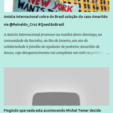
Anistia Internacional cobra do Brasil solução do caso Amarildo
via @Reinaldo_Cruz #QuestãoBrasil
A Anistia Internacional promove na manhã deste domingo, na
comunidade da Rocinha, no Rio de Janeiro, um ato de
solidariedade à família do ajudante de pedreiro Amarildo de
Souza, cujo desaparecimento vai completar um mês no próximo
dia 14. Amarildo desapareceu quando foi levado por policiais da
Unidade de Polícia Pacificadora (UPP) da Rocinha. A assessora de
Direitos Humanos da Anistia Internacional, Renata Neder, disse à
Agência Brasil que ações e atividades de mobilização são feitas
normalmente pela organização não governamental. As ações de
solidariedade são promovidas em apoio a famílias ou pessoas que
são vítimas de violência, estão em situação de risco ou têm seus
direitos violados. Leia mais: Anistia Internacional cobra do Brasil
solução do caso Amarildo - Terra Brasil
Fingindo que nada esta acontecendo Michel Temer decide