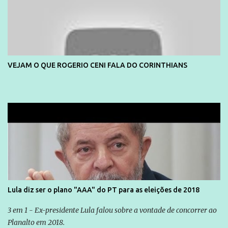
você já esta acostumado a ver neste espaço, vou trabalhar a ideia
que possibilite distribuir não só informações, mas que gere de
forma consistente a riqueza do conhecimento... Exemplo: o
cidadão brasileiro não precisa só ser informado sobre operações
da Lava Jato, Reformas que podem retirar ou não direitos, ou
VEJAM O QUE ROGERIO CENI FALA DO CORINTHIANS
quem vai ser preso ou não; é preciso levar até as pessoas, do mais
simples ao mais burguês, o que diz a nossa Constituição, quais são
seus direitos e deveres em ...
Lula diz ser o plano "AAA" do PT para as eleições de 2018
3 em 1 - Ex-presidente Lula falou sobre a vontade de concorrer ao
Planalto em 2018.