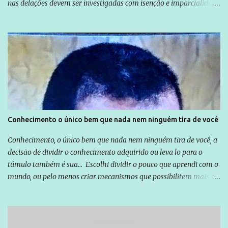
nas delações devem ser investigadas com isenção e imparcialidade
não apenas em relação ao ex-Presidente Lula, mas também em
relação a todos os que foram citados, incluindo a sociedade que a
Globo manteve com o Grupo Odebrecht, citada na delação de
Emílio Odebrecht. Lula sempre atuou para promover o Brasil no
exterior, e não para promover determinadas empresas ou
empresários" Assina a nota o advogado Cristiano Zanin Martins
Conhecimento o único bem que nada nem ninguém tira de você
Conhecimento, o único bem que nada nem ninguém tira de você, a
decisão de dividir o conhecimento adquirido ou leva lo para o
túmulo também é sua... Escolhi dividir o pouco que aprendi com o
mundo, ou pelo menos criar mecanismos que possibilitem mais e
mais pessoas terem acesso a educação e ao conhecimento. Não
sou Professor, a mais nobre das profissões, mas tento ser um
empreendedor da comunicação, que além de informação
cotidiana, corriqueira e cada vez mais preocupantes, do tipo que