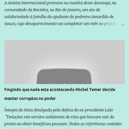
A Anistia Internacional promove na manhã deste domingo, na
comunidade da Rocinha, no Rio de Janeiro, um ato de
solidariedade à família do ajudante de pedreiro Amarildo de
Souza, cujo desaparecimento vai completar um mês no próximo
dia 14. Amarildo desapareceu quando foi levado por policiais da
Unidade de Polícia Pacificadora (UPP) da Rocinha. A assessora de
Direitos Humanos da Anistia Internacional, Renata Neder, disse à
Agência Brasil que ações e atividades de mobilização são feitas
normalmente pela organização não governamental. As ações de
solidariedade são promovidas em apoio a famílias ou pessoas que
são vítimas de violência, estão em situação de risco ou têm seus
direitos violados. Leia mais: Anistia Internacional cobra do Brasil
solução do caso Amarildo - Terra Brasil
Fingindo que nada esta acontecendo Michel Temer decide
manter corruptos no poder
Íntegra da Nota divulgada pela defesa do ex-presidente Lula
"Delações são versões unilaterais de réus que buscam sair da
prisão ou obter benefícios pessoais. Todas as referências contidas