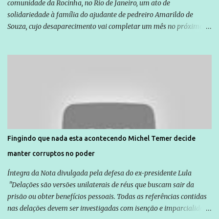
comunidade da Rocinha, no Rio de Janeiro, um ato de
solidariedade à família do ajudante de pedreiro Amarildo de
Souza, cujo desaparecimento vai completar um mês no próximo
dia 14. Amarildo desapareceu quando foi levado por policiais da
Unidade de Polícia Pacificadora (UPP) da Rocinha. A assessora de
Direitos Humanos da Anistia Internacional, Renata Neder, disse à
Agência Brasil que ações e atividades de mobilização são feitas
normalmente pela organização não governamental. As ações de
solidariedade são promovidas em apoio a famílias ou pessoas que
são vítimas de violência, estão em situação de risco ou têm seus
direitos violados. Leia mais: Anistia Internacional cobra do Brasil
solução do caso Amarildo - Terra Brasil
Fingindo que nada esta acontecendo Michel Temer decide
manter corruptos no poder
Íntegra da Nota divulgada pela defesa do ex-presidente Lula
"Delações são versões unilaterais de réus que buscam sair da
prisão ou obter benefícios pessoais. Todas as referências contidas
nas delações devem ser investigadas com isenção e imparcialidade