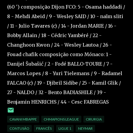
(60 ') composição Dijon FCO: 5 - Osama haddadi /
8 - Mehdi Abeid / 9 - Wesley SAID / 10 - naïm sliti
/ 11 - Julio Tavares (c) / 14 - Jordan MARIE / 16 -
Bobby Allain / 18 - Cédric Yambéré / 22 -
Changhoon Kwon / 24 - Wesley Lautoa / 26 -
Fouad chafik composição como Mónaco: 1 -
Danijel Šubašić / 2 - Fodé BALLO-TOURE / 7 -
Marcos Lopes / 8 - Yuri Tielemans / 9 - Radamel
FALCAO (c) / 19 - Djibril Sidibe / 25 - Kamil Glik /
27 - NALDO / 32 - Bento BADIASHILE / 39 -
Benjamin HENRICHS / 44 - Cesc FABREGAS
CAVANI MBAPPE
CHMAPIONS LEAGUE
CIRURGIA
CONTUSÃO
FRANCÊS
LIGUE 1
NEYMAR