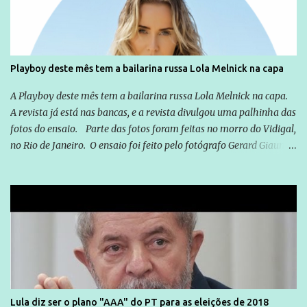
que possibilite distribuir não só informações, mas que gere de
forma consistente a riqueza do conhecimento... Exemplo: o
cidadão brasileiro não precisa só ser informado sobre operações
da Lava Jato, Reformas que podem retirar ou não direitos, ou
Playboy deste mês tem a bailarina russa Lola Melnick na capa
quem vai ser preso ou não; é preciso levar até as pessoas, do mais
simples ao mais burguês, o que diz a nossa Constituição, quais são
A Playboy deste mês tem a bailarina russa Lola Melnick na capa.
seus direitos e deveres em ...
A revista já está nas bancas, e a revista divulgou uma palhinha das
fotos do ensaio. Parte das fotos foram feitas no morro do Vidigal,
no Rio de Janeiro. O ensaio foi feito pelo fotógrafo Gerard Giaume
e também contou com a praia da Joatinga como locação. Playboy
divulga capa e primeiras fotos de Lola Melnick - @aredacao
Lula diz ser o plano "AAA" do PT para as eleições de 2018