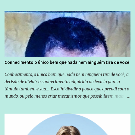
não apenas em relação ao ex-Presidente Lula, mas também em
relação a todos os que foram citados, incluindo a sociedade que a
Globo manteve com o Grupo Odebrecht, citada na delação de
Emílio Odebrecht. Lula sempre atuou para promover o Brasil no
exterior, e não para promover determinadas empresas ou
empresários" Assina a nota o advogado Cristiano Zanin Martins
Conhecimento o único bem que nada nem ninguém tira de você
Conhecimento, o único bem que nada nem ninguém tira de você, a
decisão de dividir o conhecimento adquirido ou leva lo para o
túmulo também é sua... Escolhi dividir o pouco que aprendi com o
mundo, ou pelo menos criar mecanismos que possibilitem mais e
mais pessoas terem acesso a educação e ao conhecimento. Não
sou Professor, a mais nobre das profissões, mas tento ser um
empreendedor da comunicação, que além de informação
cotidiana, corriqueira e cada vez mais preocupantes, do tipo que
você já esta acostumado a ver neste espaço, vou trabalhar a ideia