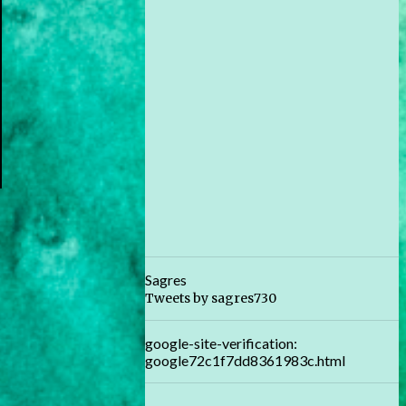
Sagres
Tweets by sagres730
google-site-verification:
google72c1f7dd8361983c.html