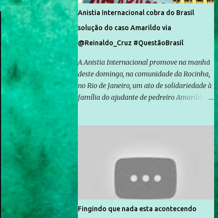
Anistia Internacional cobra do Brasil
solução do caso Amarildo via
@Reinaldo_Cruz #QuestãoBrasil
A Anistia Internacional promove na manhã
deste domingo, na comunidade da Rocinha,
no Rio de Janeiro, um ato de solidariedade à
família do ajudante de pedreiro Amarildo de
Souza, cujo desaparecimento vai completar
um mês no próximo dia 14. Amarildo
desapareceu quando foi levado por policiais
da Unidade de Polícia Pacificadora (UPP) da
Rocinha. A assessora de Direitos Humanos
da Anistia Internacional, Renata Neder, disse
à Agência Brasil que ações e atividades de
mobilização são feitas normalmente pela
organização não governamental. As ações
Fingindo que nada esta acontecendo
de solidariedade são promovidas em apoio