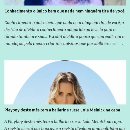
Conhecimento o único bem que nada nem ninguém tira de você
Conhecimento, o único bem que nada nem ninguém tira de você, a
decisão de dividir o conhecimento adquirido ou leva lo para o
túmulo também é sua... Escolhi dividir o pouco que aprendi com o
mundo, ou pelo menos criar mecanismos que possibilitem mais e
mais pessoas terem acesso a educação e ao conhecimento. Não
sou Professor, a mais nobre das profissões, mas tento ser um
empreendedor da comunicação, que além de informação
cotidiana, corriqueira e cada vez mais preocupantes, do tipo que
você já esta acostumado a ver neste espaço, vou trabalhar a ideia
que possibilite distribuir não só informações, mas que gere de
forma consistente a riqueza do conhecimento... Exemplo: o
cidadão brasileiro não precisa só ser informado sobre operações
da Lava Jato, Reformas que podem retirar ou não direitos, ou
Playboy deste mês tem a bailarina russa Lola Melnick na capa
quem vai ser preso ou não; é preciso levar até as pessoas, do mais
simples ao mais burguês, o que diz a nossa Constituição, quais são
A Playboy deste mês tem a bailarina russa Lola Melnick na capa.
seus direitos e deveres em ...
A revista já está nas bancas, e a revista divulgou uma palhinha das