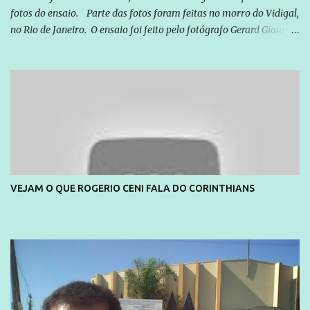
fotos do ensaio. Parte das fotos foram feitas no morro do Vidigal,
no Rio de Janeiro. O ensaio foi feito pelo fotógrafo Gerard Giaume
e também contou com a praia da Joatinga como locação. Playboy
divulga capa e primeiras fotos de Lola Melnick - @aredacao
VEJAM O QUE ROGERIO CENI FALA DO CORINTHIANS