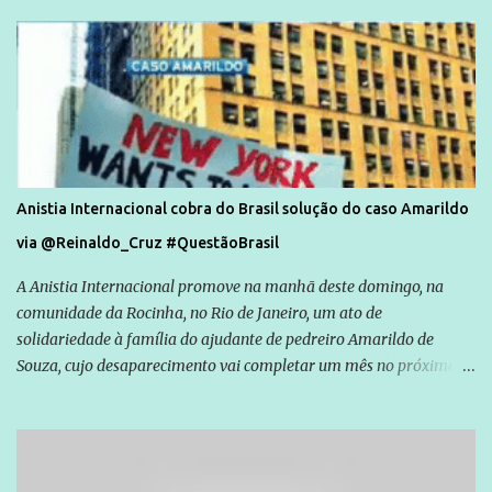
Anistia Internacional cobra do Brasil solução do caso Amarildo
via @Reinaldo_Cruz #QuestãoBrasil
A Anistia Internacional promove na manhã deste domingo, na
comunidade da Rocinha, no Rio de Janeiro, um ato de
solidariedade à família do ajudante de pedreiro Amarildo de
Souza, cujo desaparecimento vai completar um mês no próximo
dia 14. Amarildo desapareceu quando foi levado por policiais da
Unidade de Polícia Pacificadora (UPP) da Rocinha. A assessora de
Direitos Humanos da Anistia Internacional, Renata Neder, disse à
Agência Brasil que ações e atividades de mobilização são feitas