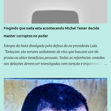
normalmente pela organização não governamental. As ações de
solidariedade são promovidas em apoio a famílias ou pessoas que
são vítimas de violência, estão em situação de risco ou têm seus
direitos violados. Leia mais: Anistia Internacional cobra do Brasil
solução do caso Amarildo - Terra Brasil
Fingindo que nada esta acontecendo Michel Temer decide
manter corruptos no poder
Íntegra da Nota divulgada pela defesa do ex-presidente Lula
"Delações são versões unilaterais de réus que buscam sair da
prisão ou obter benefícios pessoais. Todas as referências contidas
nas delações devem ser investigadas com isenção e imparcialidade
não apenas em relação ao ex-Presidente Lula, mas também em
relação a todos os que foram citados, incluindo a sociedade que a
Globo manteve com o Grupo Odebrecht, citada na delação de
Emílio Odebrecht. Lula sempre atuou para promover o Brasil no
exterior, e não para promover determinadas empresas ou
empresários" Assina a nota o advogado Cristiano Zanin Martins