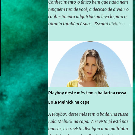
Conhecimento, o único bem que nada nem
ninguém tira de você, a decisão de dividir o
conhecimento adquirido ou leva lo para o
túmulo também é sua... Escolhi dividir o
pouco que aprendi com o mundo, ou pelo
menos criar mecanismos que possibilitem
mais e mais pessoas terem acesso a
educação e ao conhecimento. Não sou
Professor, a mais nobre das profissões, mas
tento ser um empreendedor da
comunicação, que além de informação
cotidiana, corriqueira e cada vez mais
preocupantes, do tipo que você já esta
Playboy deste mês tem a bailarina russa
acostumado a ver neste espaço, vou
Lola Melnick na capa
trabalhar a ideia que possibilite distribuir
não só informações, mas que gere de forma
A Playboy deste mês tem a bailarina russa
consistente a riqueza do conhecimento...
Lola Melnick na capa. A revista já está nas
Exemplo: o cidadão brasileiro não precisa só
bancas, e a revista divulgou uma palhinha
ser informado sobre operações da Lava Jato,