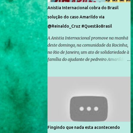
Anistia Internacional cobra do Brasil
solução do caso Amarildo via
@Reinaldo_Cruz #QuestãoBrasil
A Anistia Internacional promove na manhã
deste domingo, na comunidade da Rocinha,
no Rio de Janeiro, um ato de solidariedade à
família do ajudante de pedreiro Amarildo de
Souza, cujo desaparecimento vai completar
um mês no próximo dia 14. Amarildo
desapareceu quando foi levado por policiais
da Unidade de Polícia Pacificadora (UPP) da
Rocinha. A assessora de Direitos Humanos
da Anistia Internacional, Renata Neder, disse
à Agência Brasil que ações e atividades de
mobilização são feitas normalmente pela
organização não governamental. As ações
Fingindo que nada esta acontecendo
de solidariedade são promovidas em apoio