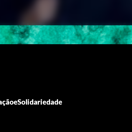
açãoeSolidariedade