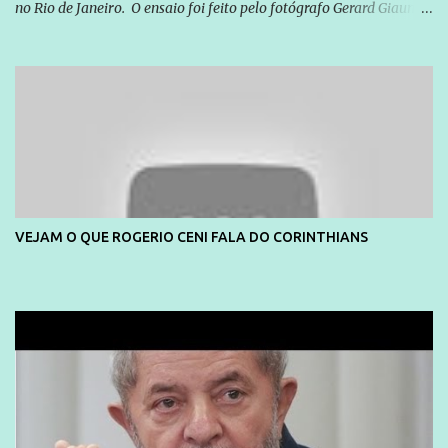
no Rio de Janeiro. O ensaio foi feito pelo fotógrafo Gerard Giaume
e também contou com a praia da Joatinga como locação. Playboy
divulga capa e primeiras fotos de Lola Melnick - @aredacao
VEJAM O QUE ROGERIO CENI FALA DO CORINTHIANS