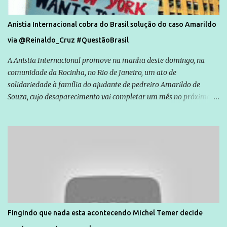
Anistia Internacional cobra do Brasil solução do caso Amarildo
via @Reinaldo_Cruz #QuestãoBrasil
A Anistia Internacional promove na manhã deste domingo, na
comunidade da Rocinha, no Rio de Janeiro, um ato de
solidariedade à família do ajudante de pedreiro Amarildo de
Souza, cujo desaparecimento vai completar um mês no próximo
dia 14. Amarildo desapareceu quando foi levado por policiais da
Unidade de Polícia Pacificadora (UPP) da Rocinha. A assessora de
Direitos Humanos da Anistia Internacional, Renata Neder, disse à
Agência Brasil que ações e atividades de mobilização são feitas
normalmente pela organização não governamental. As ações de
solidariedade são promovidas em apoio a famílias ou pessoas que
são vítimas de violência, estão em situação de risco ou têm seus
direitos violados. Leia mais: Anistia Internacional cobra do Brasil
solução do caso Amarildo - Terra Brasil
Fingindo que nada esta acontecendo Michel Temer decide