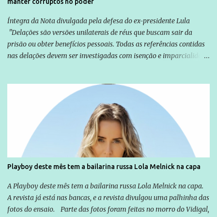
manter corruptos no poder
Íntegra da Nota divulgada pela defesa do ex-presidente Lula
"Delações são versões unilaterais de réus que buscam sair da
prisão ou obter benefícios pessoais. Todas as referências contidas
nas delações devem ser investigadas com isenção e imparcialidade
não apenas em relação ao ex-Presidente Lula, mas também em
relação a todos os que foram citados, incluindo a sociedade que a
Globo manteve com o Grupo Odebrecht, citada na delação de
Emílio Odebrecht. Lula sempre atuou para promover o Brasil no
exterior, e não para promover determinadas empresas ou
empresários" Assina a nota o advogado Cristiano Zanin Martins
Playboy deste mês tem a bailarina russa Lola Melnick na capa
A Playboy deste mês tem a bailarina russa Lola Melnick na capa.
A revista já está nas bancas, e a revista divulgou uma palhinha das
fotos do ensaio. Parte das fotos foram feitas no morro do Vidigal,