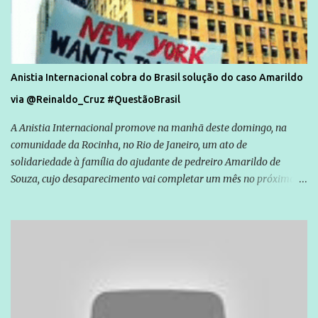
Anistia Internacional cobra do Brasil solução do caso Amarildo
via @Reinaldo_Cruz #QuestãoBrasil
A Anistia Internacional promove na manhã deste domingo, na
comunidade da Rocinha, no Rio de Janeiro, um ato de
solidariedade à família do ajudante de pedreiro Amarildo de
Souza, cujo desaparecimento vai completar um mês no próximo
dia 14. Amarildo desapareceu quando foi levado por policiais da
Unidade de Polícia Pacificadora (UPP) da Rocinha. A assessora de
Direitos Humanos da Anistia Internacional, Renata Neder, disse à
Agência Brasil que ações e atividades de mobilização são feitas
normalmente pela organização não governamental. As ações de
solidariedade são promovidas em apoio a famílias ou pessoas que
são vítimas de violência, estão em situação de risco ou têm seus
direitos violados. Leia mais: Anistia Internacional cobra do Brasil