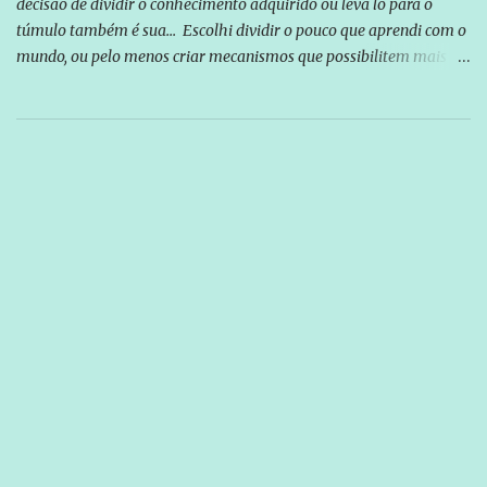
decisão de dividir o conhecimento adquirido ou leva lo para o
túmulo também é sua... Escolhi dividir o pouco que aprendi com o
mundo, ou pelo menos criar mecanismos que possibilitem mais e
mais pessoas terem acesso a educação e ao conhecimento. Não
sou Professor, a mais nobre das profissões, mas tento ser um
empreendedor da comunicação, que além de informação
cotidiana, corriqueira e cada vez mais preocupantes, do tipo que
você já esta acostumado a ver neste espaço, vou trabalhar a ideia
que possibilite distribuir não só informações, mas que gere de
forma consistente a riqueza do conhecimento... Exemplo: o
cidadão brasileiro não precisa só ser informado sobre operações
da Lava Jato, Reformas que podem retirar ou não direitos, ou
quem vai ser preso ou não; é preciso levar até as pessoas, do mais
simples ao mais burguês, o que diz a nossa Constituição, quais são
seus direitos e deveres em ...