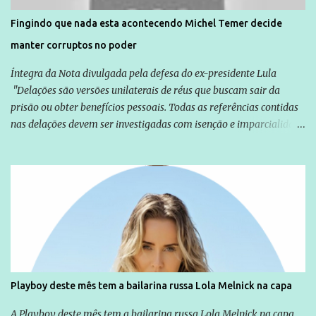
solução do caso Amarildo - Terra Brasil
Fingindo que nada esta acontecendo Michel Temer decide
manter corruptos no poder
Íntegra da Nota divulgada pela defesa do ex-presidente Lula
"Delações são versões unilaterais de réus que buscam sair da
prisão ou obter benefícios pessoais. Todas as referências contidas
nas delações devem ser investigadas com isenção e imparcialidade
não apenas em relação ao ex-Presidente Lula, mas também em
relação a todos os que foram citados, incluindo a sociedade que a
Globo manteve com o Grupo Odebrecht, citada na delação de
Emílio Odebrecht. Lula sempre atuou para promover o Brasil no
exterior, e não para promover determinadas empresas ou
empresários" Assina a nota o advogado Cristiano Zanin Martins
Playboy deste mês tem a bailarina russa Lola Melnick na capa
A Playboy deste mês tem a bailarina russa Lola Melnick na capa.