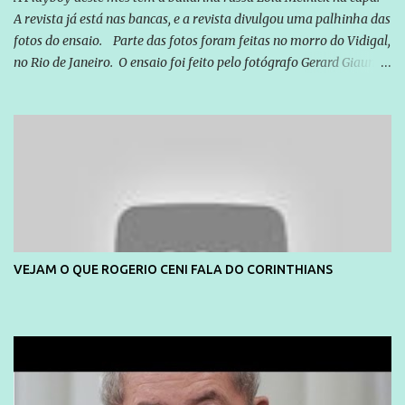
A revista já está nas bancas, e a revista divulgou uma palhinha das
fotos do ensaio. Parte das fotos foram feitas no morro do Vidigal,
no Rio de Janeiro. O ensaio foi feito pelo fotógrafo Gerard Giaume
e também contou com a praia da Joatinga como locação. Playboy
divulga capa e primeiras fotos de Lola Melnick - @aredacao
VEJAM O QUE ROGERIO CENI FALA DO CORINTHIANS