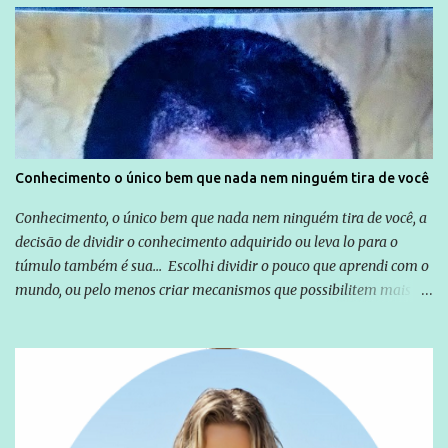
Globo manteve com o Grupo Odebrecht, citada na delação de
Emílio Odebrecht. Lula sempre atuou para promover o Brasil no
exterior, e não para promover determinadas empresas ou
empresários" Assina a nota o advogado Cristiano Zanin Martins
Conhecimento o único bem que nada nem ninguém tira de você
Conhecimento, o único bem que nada nem ninguém tira de você, a
decisão de dividir o conhecimento adquirido ou leva lo para o
túmulo também é sua... Escolhi dividir o pouco que aprendi com o
mundo, ou pelo menos criar mecanismos que possibilitem mais e
mais pessoas terem acesso a educação e ao conhecimento. Não
sou Professor, a mais nobre das profissões, mas tento ser um
empreendedor da comunicação, que além de informação
cotidiana, corriqueira e cada vez mais preocupantes, do tipo que
você já esta acostumado a ver neste espaço, vou trabalhar a ideia
que possibilite distribuir não só informações, mas que gere de