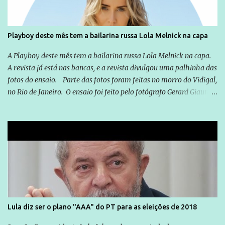
forma consistente a riqueza do conhecimento... Exemplo: o
cidadão brasileiro não precisa só ser informado sobre operações
da Lava Jato, Reformas que podem retirar ou não direitos, ou
Playboy deste mês tem a bailarina russa Lola Melnick na capa
quem vai ser preso ou não; é preciso levar até as pessoas, do mais
simples ao mais burguês, o que diz a nossa Constituição, quais são
A Playboy deste mês tem a bailarina russa Lola Melnick na capa.
seus direitos e deveres em ...
A revista já está nas bancas, e a revista divulgou uma palhinha das
fotos do ensaio. Parte das fotos foram feitas no morro do Vidigal,
no Rio de Janeiro. O ensaio foi feito pelo fotógrafo Gerard Giaume
e também contou com a praia da Joatinga como locação. Playboy
divulga capa e primeiras fotos de Lola Melnick - @aredacao
Lula diz ser o plano "AAA" do PT para as eleições de 2018