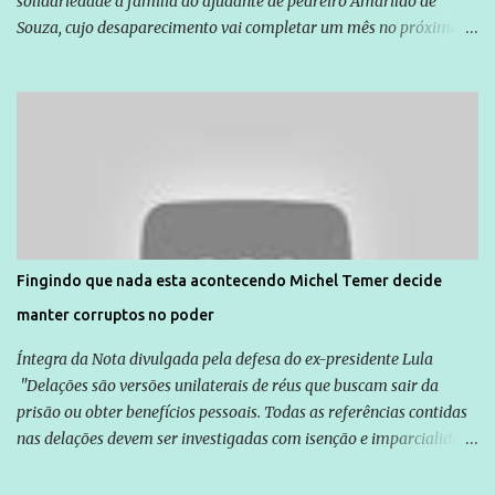
solidariedade à família do ajudante de pedreiro Amarildo de
Souza, cujo desaparecimento vai completar um mês no próximo
dia 14. Amarildo desapareceu quando foi levado por policiais da
Unidade de Polícia Pacificadora (UPP) da Rocinha. A assessora de
Direitos Humanos da Anistia Internacional, Renata Neder, disse à
Agência Brasil que ações e atividades de mobilização são feitas
normalmente pela organização não governamental. As ações de
solidariedade são promovidas em apoio a famílias ou pessoas que
são vítimas de violência, estão em situação de risco ou têm seus
direitos violados. Leia mais: Anistia Internacional cobra do Brasil
solução do caso Amarildo - Terra Brasil
Fingindo que nada esta acontecendo Michel Temer decide
manter corruptos no poder
Íntegra da Nota divulgada pela defesa do ex-presidente Lula
"Delações são versões unilaterais de réus que buscam sair da
prisão ou obter benefícios pessoais. Todas as referências contidas
nas delações devem ser investigadas com isenção e imparcialidade
não apenas em relação ao ex-Presidente Lula, mas também em
relação a todos os que foram citados, incluindo a sociedade que a