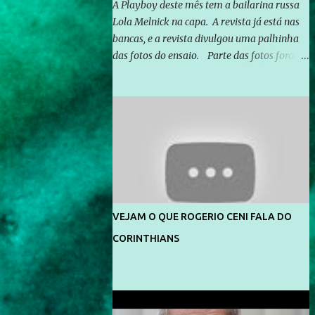
A Playboy deste mês tem a bailarina russa
Lola Melnick na capa. A revista já está nas
bancas, e a revista divulgou uma palhinha
das fotos do ensaio. Parte das fotos foram
feitas no morro do Vidigal, no Rio de
Janeiro. O ensaio foi feito pelo fotógrafo
Gerard Giaume e também contou com a
praia da Joatinga como locação. Playboy
divulga capa e primeiras fotos de Lola
Melnick - @aredacao
VEJAM O QUE ROGERIO CENI FALA DO
CORINTHIANS