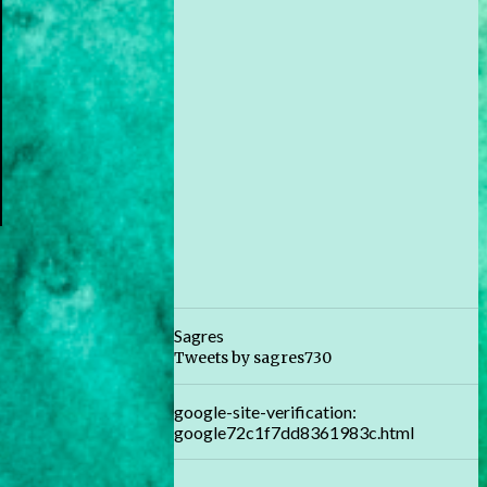
Sagres
Tweets by sagres730
google-site-verification:
google72c1f7dd8361983c.html