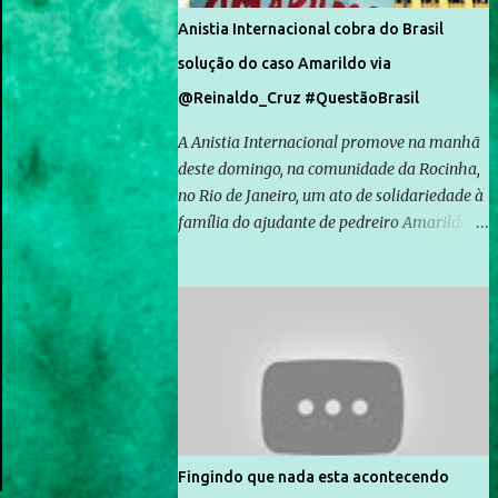
Anistia Internacional cobra do Brasil
solução do caso Amarildo via
@Reinaldo_Cruz #QuestãoBrasil
A Anistia Internacional promove na manhã
deste domingo, na comunidade da Rocinha,
no Rio de Janeiro, um ato de solidariedade à
família do ajudante de pedreiro Amarildo de
Souza, cujo desaparecimento vai completar
um mês no próximo dia 14. Amarildo
desapareceu quando foi levado por policiais
da Unidade de Polícia Pacificadora (UPP) da
Rocinha. A assessora de Direitos Humanos
da Anistia Internacional, Renata Neder, disse
à Agência Brasil que ações e atividades de
mobilização são feitas normalmente pela
organização não governamental. As ações
Fingindo que nada esta acontecendo
de solidariedade são promovidas em apoio