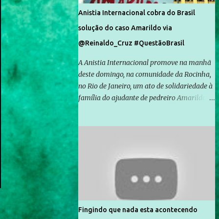
Anistia Internacional cobra do Brasil
solução do caso Amarildo via
@Reinaldo_Cruz #QuestãoBrasil
A Anistia Internacional promove na manhã
deste domingo, na comunidade da Rocinha,
no Rio de Janeiro, um ato de solidariedade à
família do ajudante de pedreiro Amarildo de
Souza, cujo desaparecimento vai completar
um mês no próximo dia 14. Amarildo
desapareceu quando foi levado por policiais
da Unidade de Polícia Pacificadora (UPP) da
Rocinha. A assessora de Direitos Humanos
da Anistia Internacional, Renata Neder, disse
à Agência Brasil que ações e atividades de
mobilização são feitas normalmente pela
organização não governamental. As ações
Fingindo que nada esta acontecendo
de solidariedade são promovidas em apoio