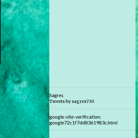
Sagres
Tweets by sagres730
google-site-verification:
google72c1f7dd8361983c.html