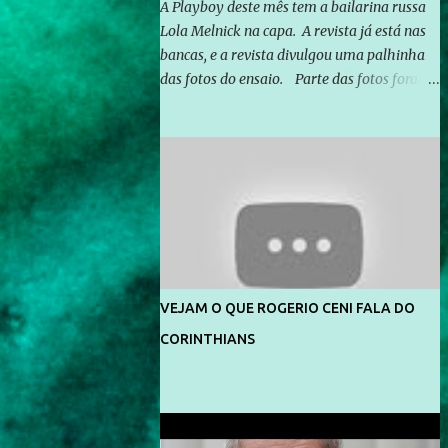
A Playboy deste mês tem a bailarina russa
Lola Melnick na capa. A revista já está nas
bancas, e a revista divulgou uma palhinha
das fotos do ensaio. Parte das fotos foram
feitas no morro do Vidigal, no Rio de
Janeiro. O ensaio foi feito pelo fotógrafo
Gerard Giaume e também contou com a
praia da Joatinga como locação. Playboy
divulga capa e primeiras fotos de Lola
Melnick - @aredacao
VEJAM O QUE ROGERIO CENI FALA DO
CORINTHIANS