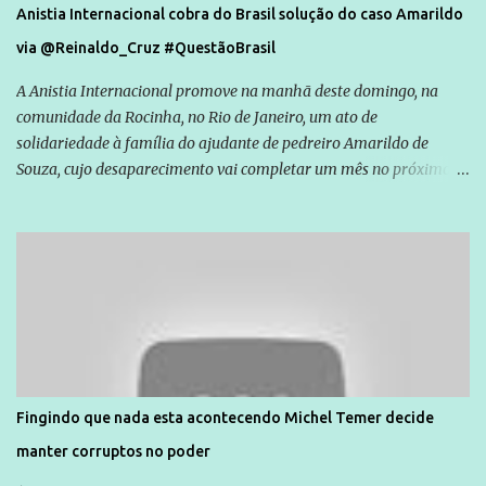
Anistia Internacional cobra do Brasil solução do caso Amarildo
via @Reinaldo_Cruz #QuestãoBrasil
A Anistia Internacional promove na manhã deste domingo, na
comunidade da Rocinha, no Rio de Janeiro, um ato de
solidariedade à família do ajudante de pedreiro Amarildo de
Souza, cujo desaparecimento vai completar um mês no próximo
dia 14. Amarildo desapareceu quando foi levado por policiais da
Unidade de Polícia Pacificadora (UPP) da Rocinha. A assessora de
Direitos Humanos da Anistia Internacional, Renata Neder, disse à
Agência Brasil que ações e atividades de mobilização são feitas
normalmente pela organização não governamental. As ações de
solidariedade são promovidas em apoio a famílias ou pessoas que
são vítimas de violência, estão em situação de risco ou têm seus
direitos violados. Leia mais: Anistia Internacional cobra do Brasil
solução do caso Amarildo - Terra Brasil
Fingindo que nada esta acontecendo Michel Temer decide
manter corruptos no poder