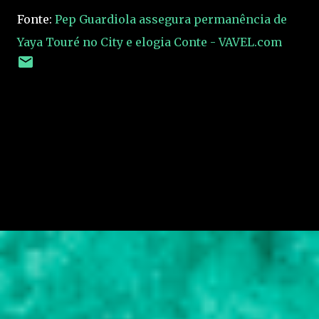
Fonte:
Pep Guardiola assegura permanência de
Yaya Touré no City e elogia Conte - VAVEL.com
C
o
m
e
n
t
á
r