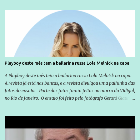
sou Professor, a mais nobre das profissões, mas tento ser um
empreendedor da comunicação, que além de informação
cotidiana, corriqueira e cada vez mais preocupantes, do tipo que
você já esta acostumado a ver neste espaço, vou trabalhar a ideia
que possibilite distribuir não só informações, mas que gere de
forma consistente a riqueza do conhecimento... Exemplo: o
cidadão brasileiro não precisa só ser informado sobre operações
da Lava Jato, Reformas que podem retirar ou não direitos, ou
Playboy deste mês tem a bailarina russa Lola Melnick na capa
quem vai ser preso ou não; é preciso levar até as pessoas, do mais
simples ao mais burguês, o que diz a nossa Constituição, quais são
A Playboy deste mês tem a bailarina russa Lola Melnick na capa.
seus direitos e deveres em ...
A revista já está nas bancas, e a revista divulgou uma palhinha das
fotos do ensaio. Parte das fotos foram feitas no morro do Vidigal,
no Rio de Janeiro. O ensaio foi feito pelo fotógrafo Gerard Giaume
e também contou com a praia da Joatinga como locação. Playboy
divulga capa e primeiras fotos de Lola Melnick - @aredacao