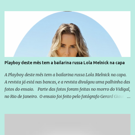
não apenas em relação ao ex-Presidente Lula, mas também em
relação a todos os que foram citados, incluindo a sociedade que a
Globo manteve com o Grupo Odebrecht, citada na delação de
Emílio Odebrecht. Lula sempre atuou para promover o Brasil no
exterior, e não para promover determinadas empresas ou
empresários" Assina a nota o advogado Cristiano Zanin Martins
Playboy deste mês tem a bailarina russa Lola Melnick na capa
A Playboy deste mês tem a bailarina russa Lola Melnick na capa.
A revista já está nas bancas, e a revista divulgou uma palhinha das
fotos do ensaio. Parte das fotos foram feitas no morro do Vidigal,
no Rio de Janeiro. O ensaio foi feito pelo fotógrafo Gerard Giaume
e também contou com a praia da Joatinga como locação. Playboy
divulga capa e primeiras fotos de Lola Melnick - @aredacao