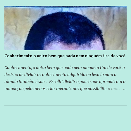
Conhecimento o único bem que nada nem ninguém tira de você
Conhecimento, o único bem que nada nem ninguém tira de você, a
decisão de dividir o conhecimento adquirido ou leva lo para o
túmulo também é sua... Escolhi dividir o pouco que aprendi com o
mundo, ou pelo menos criar mecanismos que possibilitem mais e
mais pessoas terem acesso a educação e ao conhecimento. Não
sou Professor, a mais nobre das profissões, mas tento ser um
empreendedor da comunicação, que além de informação
cotidiana, corriqueira e cada vez mais preocupantes, do tipo que
você já esta acostumado a ver neste espaço, vou trabalhar a ideia
que possibilite distribuir não só informações, mas que gere de