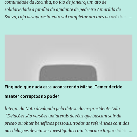
comunidade da Rocinha, no Rio de Janeiro, um ato de
solidariedade à família do ajudante de pedreiro Amarildo de
Souza, cujo desaparecimento vai completar um mês no próximo
dia 14. Amarildo desapareceu quando foi levado por policiais da
Unidade de Polícia Pacificadora (UPP) da Rocinha. A assessora de
Direitos Humanos da Anistia Internacional, Renata Neder, disse à
Agência Brasil que ações e atividades de mobilização são feitas
normalmente pela organização não governamental. As ações de
solidariedade são promovidas em apoio a famílias ou pessoas que
são vítimas de violência, estão em situação de risco ou têm seus
direitos violados. Leia mais: Anistia Internacional cobra do Brasil
solução do caso Amarildo - Terra Brasil
Fingindo que nada esta acontecendo Michel Temer decide
manter corruptos no poder
Íntegra da Nota divulgada pela defesa do ex-presidente Lula
"Delações são versões unilaterais de réus que buscam sair da
prisão ou obter benefícios pessoais. Todas as referências contidas
nas delações devem ser investigadas com isenção e imparcialidade