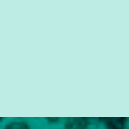
forma consistente a riqueza do conhecimento... Exemplo: o
cidadão brasileiro não precisa só ser informado sobre operações
da Lava Jato, Reformas que podem retirar ou não direitos, ou
quem vai ser preso ou não; é preciso levar até as pessoas, do mais
simples ao mais burguês, o que diz a nossa Constituição, quais são
seus direitos e deveres em ...