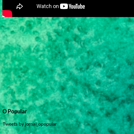
O Popular
Tweets by jornal_opopular