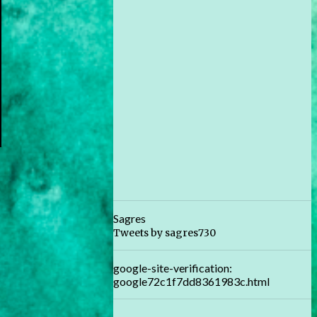
Sagres
Tweets by sagres730
google-site-verification:
google72c1f7dd8361983c.html