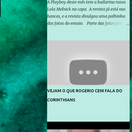
A Playboy deste mês tem a bailarina russa
Lola Melnick na capa. A revista já está nas
bancas, e a revista divulgou uma palhinha
das fotos do ensaio. Parte das fotos foram
feitas no morro do Vidigal, no Rio de
Janeiro. O ensaio foi feito pelo fotógrafo
Gerard Giaume e também contou com a
praia da Joatinga como locação. Playboy
divulga capa e primeiras fotos de Lola
Melnick - @aredacao
VEJAM O QUE ROGERIO CENI FALA DO
CORINTHIANS