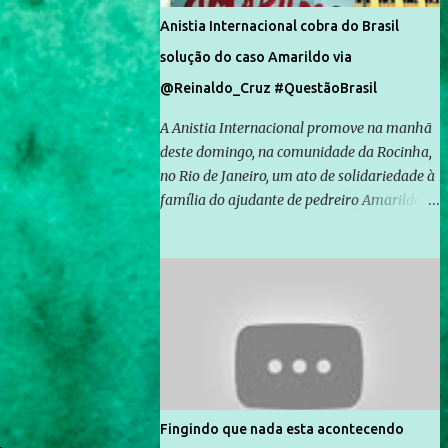
Anistia Internacional cobra do Brasil
solução do caso Amarildo via
@Reinaldo_Cruz #QuestãoBrasil
A Anistia Internacional promove na manhã
deste domingo, na comunidade da Rocinha,
no Rio de Janeiro, um ato de solidariedade à
família do ajudante de pedreiro Amarildo de
Souza, cujo desaparecimento vai completar
um mês no próximo dia 14. Amarildo
desapareceu quando foi levado por policiais
da Unidade de Polícia Pacificadora (UPP) da
Rocinha. A assessora de Direitos Humanos
da Anistia Internacional, Renata Neder, disse
à Agência Brasil que ações e atividades de
mobilização são feitas normalmente pela
organização não governamental. As ações
Fingindo que nada esta acontecendo
de solidariedade são promovidas em apoio