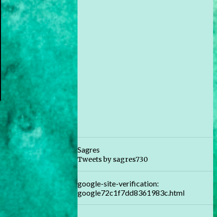
Sagres
Tweets by sagres730
google-site-verification:
google72c1f7dd8361983c.html