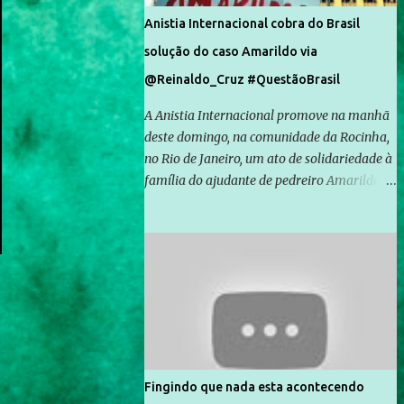
Anistia Internacional cobra do Brasil
solução do caso Amarildo via
@Reinaldo_Cruz #QuestãoBrasil
A Anistia Internacional promove na manhã
deste domingo, na comunidade da Rocinha,
no Rio de Janeiro, um ato de solidariedade à
família do ajudante de pedreiro Amarildo de
Souza, cujo desaparecimento vai completar
um mês no próximo dia 14. Amarildo
desapareceu quando foi levado por policiais
da Unidade de Polícia Pacificadora (UPP) da
Rocinha. A assessora de Direitos Humanos
da Anistia Internacional, Renata Neder, disse
à Agência Brasil que ações e atividades de
mobilização são feitas normalmente pela
organização não governamental. As ações
Fingindo que nada esta acontecendo
de solidariedade são promovidas em apoio