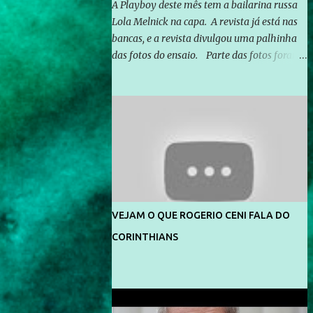
A Playboy deste mês tem a bailarina russa
Lola Melnick na capa. A revista já está nas
bancas, e a revista divulgou uma palhinha
das fotos do ensaio. Parte das fotos foram
feitas no morro do Vidigal, no Rio de
Janeiro. O ensaio foi feito pelo fotógrafo
Gerard Giaume e também contou com a
praia da Joatinga como locação. Playboy
divulga capa e primeiras fotos de Lola
Melnick - @aredacao
VEJAM O QUE ROGERIO CENI FALA DO
CORINTHIANS