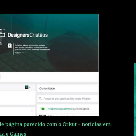
 de página parecido com o Orkut - notícias em
ia e Games