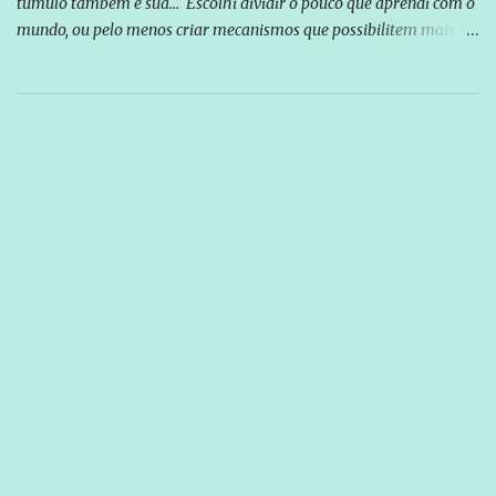
túmulo também é sua... Escolhi dividir o pouco que aprendi com o
mundo, ou pelo menos criar mecanismos que possibilitem mais e
mais pessoas terem acesso a educação e ao conhecimento. Não
sou Professor, a mais nobre das profissões, mas tento ser um
empreendedor da comunicação, que além de informação
cotidiana, corriqueira e cada vez mais preocupantes, do tipo que
você já esta acostumado a ver neste espaço, vou trabalhar a ideia
que possibilite distribuir não só informações, mas que gere de
forma consistente a riqueza do conhecimento... Exemplo: o
cidadão brasileiro não precisa só ser informado sobre operações
da Lava Jato, Reformas que podem retirar ou não direitos, ou
quem vai ser preso ou não; é preciso levar até as pessoas, do mais
simples ao mais burguês, o que diz a nossa Constituição, quais são
seus direitos e deveres em ...