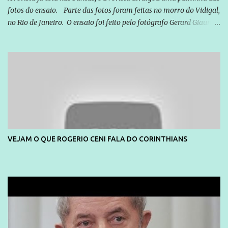
fotos do ensaio. Parte das fotos foram feitas no morro do Vidigal,
no Rio de Janeiro. O ensaio foi feito pelo fotógrafo Gerard Giaume
e também contou com a praia da Joatinga como locação. Playboy
divulga capa e primeiras fotos de Lola Melnick - @aredacao
VEJAM O QUE ROGERIO CENI FALA DO CORINTHIANS