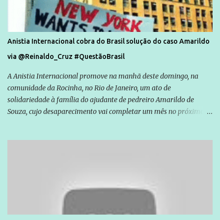
Anistia Internacional cobra do Brasil solução do caso Amarildo
via @Reinaldo_Cruz #QuestãoBrasil
A Anistia Internacional promove na manhã deste domingo, na
comunidade da Rocinha, no Rio de Janeiro, um ato de
solidariedade à família do ajudante de pedreiro Amarildo de
Souza, cujo desaparecimento vai completar um mês no próximo
dia 14. Amarildo desapareceu quando foi levado por policiais da
Unidade de Polícia Pacificadora (UPP) da Rocinha. A assessora de
Direitos Humanos da Anistia Internacional, Renata Neder, disse à
Agência Brasil que ações e atividades de mobilização são feitas
normalmente pela organização não governamental. As ações de
solidariedade são promovidas em apoio a famílias ou pessoas que
são vítimas de violência, estão em situação de risco ou têm seus
direitos violados. Leia mais: Anistia Internacional cobra do Brasil
solução do caso Amarildo - Terra Brasil