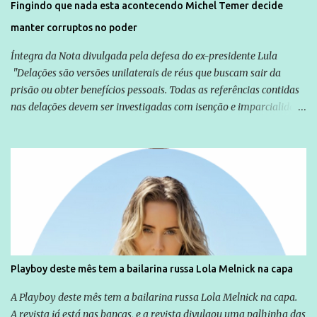
Fingindo que nada esta acontecendo Michel Temer decide
manter corruptos no poder
Íntegra da Nota divulgada pela defesa do ex-presidente Lula
"Delações são versões unilaterais de réus que buscam sair da
prisão ou obter benefícios pessoais. Todas as referências contidas
nas delações devem ser investigadas com isenção e imparcialidade
não apenas em relação ao ex-Presidente Lula, mas também em
relação a todos os que foram citados, incluindo a sociedade que a
Globo manteve com o Grupo Odebrecht, citada na delação de
Emílio Odebrecht. Lula sempre atuou para promover o Brasil no
exterior, e não para promover determinadas empresas ou
empresários" Assina a nota o advogado Cristiano Zanin Martins
Playboy deste mês tem a bailarina russa Lola Melnick na capa
A Playboy deste mês tem a bailarina russa Lola Melnick na capa.
A revista já está nas bancas, e a revista divulgou uma palhinha das