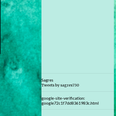
Sagres
Tweets by sagres730
google-site-verification:
google72c1f7dd8361983c.html