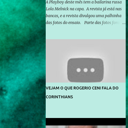
A Playboy deste mês tem a bailarina russa
Lola Melnick na capa. A revista já está nas
bancas, e a revista divulgou uma palhinha
das fotos do ensaio. Parte das fotos foram
feitas no morro do Vidigal, no Rio de
Janeiro. O ensaio foi feito pelo fotógrafo
Gerard Giaume e também contou com a
praia da Joatinga como locação. Playboy
divulga capa e primeiras fotos de Lola
Melnick - @aredacao
VEJAM O QUE ROGERIO CENI FALA DO
CORINTHIANS