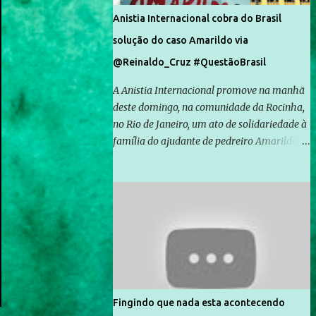
Anistia Internacional cobra do Brasil
solução do caso Amarildo via
@Reinaldo_Cruz #QuestãoBrasil
A Anistia Internacional promove na manhã
deste domingo, na comunidade da Rocinha,
no Rio de Janeiro, um ato de solidariedade à
família do ajudante de pedreiro Amarildo de
Souza, cujo desaparecimento vai completar
um mês no próximo dia 14. Amarildo
desapareceu quando foi levado por policiais
da Unidade de Polícia Pacificadora (UPP) da
Rocinha. A assessora de Direitos Humanos
da Anistia Internacional, Renata Neder, disse
à Agência Brasil que ações e atividades de
mobilização são feitas normalmente pela
organização não governamental. As ações
Fingindo que nada esta acontecendo
de solidariedade são promovidas em apoio