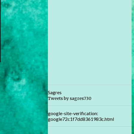
Sagres
Tweets by sagres730
google-site-verification:
google72c1f7dd8361983c.html