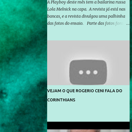
A Playboy deste mês tem a bailarina russa
Lola Melnick na capa. A revista já está nas
bancas, e a revista divulgou uma palhinha
das fotos do ensaio. Parte das fotos foram
feitas no morro do Vidigal, no Rio de
Janeiro. O ensaio foi feito pelo fotógrafo
Gerard Giaume e também contou com a
praia da Joatinga como locação. Playboy
divulga capa e primeiras fotos de Lola
Melnick - @aredacao
VEJAM O QUE ROGERIO CENI FALA DO
CORINTHIANS