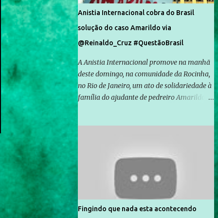
Anistia Internacional cobra do Brasil
solução do caso Amarildo via
@Reinaldo_Cruz #QuestãoBrasil
A Anistia Internacional promove na manhã
deste domingo, na comunidade da Rocinha,
no Rio de Janeiro, um ato de solidariedade à
família do ajudante de pedreiro Amarildo de
Souza, cujo desaparecimento vai completar
um mês no próximo dia 14. Amarildo
desapareceu quando foi levado por policiais
da Unidade de Polícia Pacificadora (UPP) da
Rocinha. A assessora de Direitos Humanos
da Anistia Internacional, Renata Neder, disse
à Agência Brasil que ações e atividades de
mobilização são feitas normalmente pela
organização não governamental. As ações
Fingindo que nada esta acontecendo
de solidariedade são promovidas em apoio