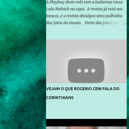
A Playboy deste mês tem a bailarina russa
Lola Melnick na capa. A revista já está nas
bancas, e a revista divulgou uma palhinha
das fotos do ensaio. Parte das fotos foram
feitas no morro do Vidigal, no Rio de
Janeiro. O ensaio foi feito pelo fotógrafo
Gerard Giaume e também contou com a
praia da Joatinga como locação. Playboy
divulga capa e primeiras fotos de Lola
Melnick - @aredacao
VEJAM O QUE ROGERIO CENI FALA DO
CORINTHIANS