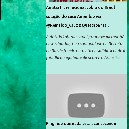
Anistia Internacional cobra do Brasil
solução do caso Amarildo via
@Reinaldo_Cruz #QuestãoBrasil
A Anistia Internacional promove na manhã
deste domingo, na comunidade da Rocinha,
no Rio de Janeiro, um ato de solidariedade à
família do ajudante de pedreiro Amarildo de
Souza, cujo desaparecimento vai completar
um mês no próximo dia 14. Amarildo
desapareceu quando foi levado por policiais
da Unidade de Polícia Pacificadora (UPP) da
Rocinha. A assessora de Direitos Humanos
da Anistia Internacional, Renata Neder, disse
à Agência Brasil que ações e atividades de
mobilização são feitas normalmente pela
organização não governamental. As ações
Fingindo que nada esta acontecendo
de solidariedade são promovidas em apoio