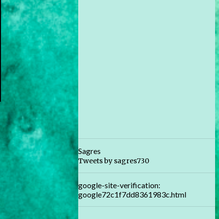
Sagres
Tweets by sagres730
google-site-verification:
google72c1f7dd8361983c.html