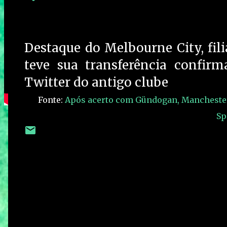
Destaque do Melbourne City, fil
teve sua transferência confirma
Twitter do antigo clube
Fonte:
Após acerto com Gündogan, Manchester 
Sp
C