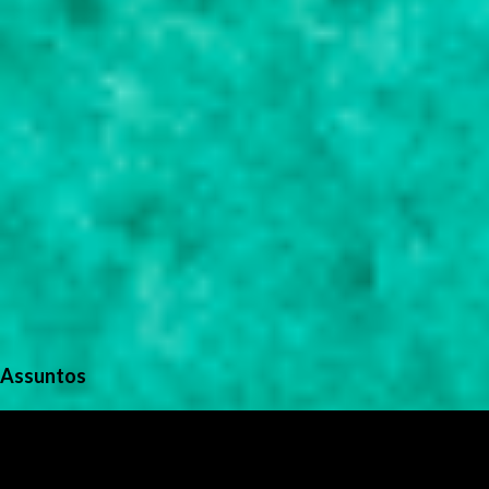
s
Assuntos