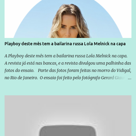
cotidiana, corriqueira e cada vez mais preocupantes, do tipo que
você já esta acostumado a ver neste espaço, vou trabalhar a ideia
que possibilite distribuir não só informações, mas que gere de
forma consistente a riqueza do conhecimento... Exemplo: o
cidadão brasileiro não precisa só ser informado sobre operações
da Lava Jato, Reformas que podem retirar ou não direitos, ou
Playboy deste mês tem a bailarina russa Lola Melnick na capa
quem vai ser preso ou não; é preciso levar até as pessoas, do mais
simples ao mais burguês, o que diz a nossa Constituição, quais são
A Playboy deste mês tem a bailarina russa Lola Melnick na capa.
seus direitos e deveres em ...
A revista já está nas bancas, e a revista divulgou uma palhinha das
fotos do ensaio. Parte das fotos foram feitas no morro do Vidigal,
no Rio de Janeiro. O ensaio foi feito pelo fotógrafo Gerard Giaume
e também contou com a praia da Joatinga como locação. Playboy
divulga capa e primeiras fotos de Lola Melnick - @aredacao