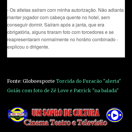
- Os atletas saíram com minha autorização. Não adianta
manter jogador com cabeça quente no hotel, sem
conseguir dormir. Saíram após a janta, que era
obrigatória, alguns tiraram foto com torcedores e se
reapresentaram normalmente no horário combinado -
explicou o dirigente.
Fonte: Globoesporte
Torcida do Furacão "alerta"
Goiás com foto de Zé Love e Patrick "na balada"