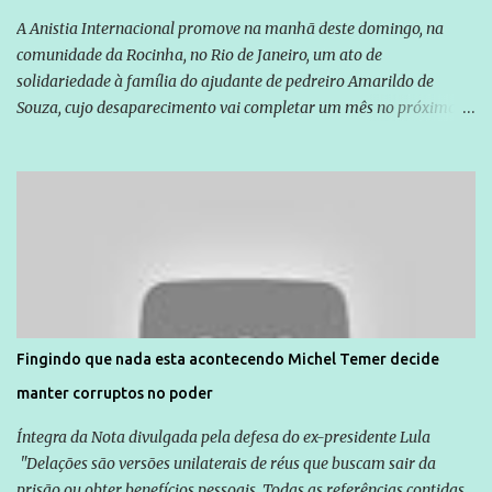
A Anistia Internacional promove na manhã deste domingo, na
comunidade da Rocinha, no Rio de Janeiro, um ato de
solidariedade à família do ajudante de pedreiro Amarildo de
Souza, cujo desaparecimento vai completar um mês no próximo
dia 14. Amarildo desapareceu quando foi levado por policiais da
Unidade de Polícia Pacificadora (UPP) da Rocinha. A assessora de
Direitos Humanos da Anistia Internacional, Renata Neder, disse à
Agência Brasil que ações e atividades de mobilização são feitas
normalmente pela organização não governamental. As ações de
solidariedade são promovidas em apoio a famílias ou pessoas que
são vítimas de violência, estão em situação de risco ou têm seus
direitos violados. Leia mais: Anistia Internacional cobra do Brasil
solução do caso Amarildo - Terra Brasil
Fingindo que nada esta acontecendo Michel Temer decide
manter corruptos no poder
Íntegra da Nota divulgada pela defesa do ex-presidente Lula
"Delações são versões unilaterais de réus que buscam sair da
prisão ou obter benefícios pessoais. Todas as referências contidas