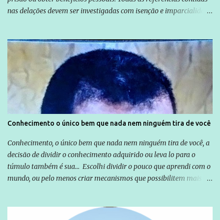
nas delações devem ser investigadas com isenção e imparcialidade
não apenas em relação ao ex-Presidente Lula, mas também em
relação a todos os que foram citados, incluindo a sociedade que a
Globo manteve com o Grupo Odebrecht, citada na delação de
Emílio Odebrecht. Lula sempre atuou para promover o Brasil no
exterior, e não para promover determinadas empresas ou
empresários" Assina a nota o advogado Cristiano Zanin Martins
Conhecimento o único bem que nada nem ninguém tira de você
Conhecimento, o único bem que nada nem ninguém tira de você, a
decisão de dividir o conhecimento adquirido ou leva lo para o
túmulo também é sua... Escolhi dividir o pouco que aprendi com o
mundo, ou pelo menos criar mecanismos que possibilitem mais e
mais pessoas terem acesso a educação e ao conhecimento. Não
sou Professor, a mais nobre das profissões, mas tento ser um
empreendedor da comunicação, que além de informação