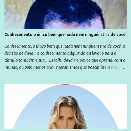
exterior, e não para promover determinadas empresas ou
empresários" Assina a nota o advogado Cristiano Zanin Martins
Conhecimento o único bem que nada nem ninguém tira de você
Conhecimento, o único bem que nada nem ninguém tira de você, a
decisão de dividir o conhecimento adquirido ou leva lo para o
túmulo também é sua... Escolhi dividir o pouco que aprendi com o
mundo, ou pelo menos criar mecanismos que possibilitem mais e
mais pessoas terem acesso a educação e ao conhecimento. Não
sou Professor, a mais nobre das profissões, mas tento ser um
empreendedor da comunicação, que além de informação
cotidiana, corriqueira e cada vez mais preocupantes, do tipo que
você já esta acostumado a ver neste espaço, vou trabalhar a ideia
que possibilite distribuir não só informações, mas que gere de
forma consistente a riqueza do conhecimento... Exemplo: o
cidadão brasileiro não precisa só ser informado sobre operações
da Lava Jato, Reformas que podem retirar ou não direitos, ou