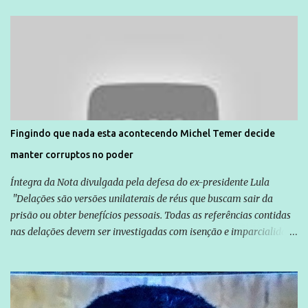
Unidade de Polícia Pacificadora (UPP) da Rocinha. A assessora de
Direitos Humanos da Anistia Internacional, Renata Neder, disse à
Agência Brasil que ações e atividades de mobilização são feitas
normalmente pela organização não governamental. As ações de
solidariedade são promovidas em apoio a famílias ou pessoas que
são vítimas de violência, estão em situação de risco ou têm seus
direitos violados. Leia mais: Anistia Internacional cobra do Brasil
solução do caso Amarildo - Terra Brasil
Fingindo que nada esta acontecendo Michel Temer decide
manter corruptos no poder
Íntegra da Nota divulgada pela defesa do ex-presidente Lula
"Delações são versões unilaterais de réus que buscam sair da
prisão ou obter benefícios pessoais. Todas as referências contidas
nas delações devem ser investigadas com isenção e imparcialidade
não apenas em relação ao ex-Presidente Lula, mas também em
relação a todos os que foram citados, incluindo a sociedade que a
Globo manteve com o Grupo Odebrecht, citada na delação de
Emílio Odebrecht. Lula sempre atuou para promover o Brasil no