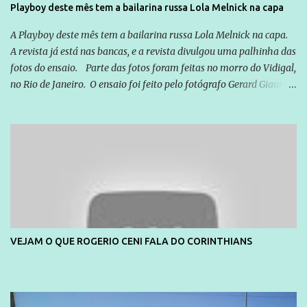
Playboy deste mês tem a bailarina russa Lola Melnick na capa
quem vai ser preso ou não; é preciso levar até as pessoas, do mais
simples ao mais burguês, o que diz a nossa Constituição, quais são
A Playboy deste mês tem a bailarina russa Lola Melnick na capa.
seus direitos e deveres em ...
A revista já está nas bancas, e a revista divulgou uma palhinha das
fotos do ensaio. Parte das fotos foram feitas no morro do Vidigal,
no Rio de Janeiro. O ensaio foi feito pelo fotógrafo Gerard Giaume
e também contou com a praia da Joatinga como locação. Playboy
divulga capa e primeiras fotos de Lola Melnick - @aredacao
VEJAM O QUE ROGERIO CENI FALA DO CORINTHIANS