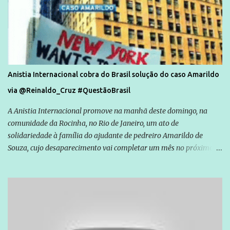
Anistia Internacional cobra do Brasil solução do caso Amarildo
via @Reinaldo_Cruz #QuestãoBrasil
A Anistia Internacional promove na manhã deste domingo, na
comunidade da Rocinha, no Rio de Janeiro, um ato de
solidariedade à família do ajudante de pedreiro Amarildo de
Souza, cujo desaparecimento vai completar um mês no próximo
dia 14. Amarildo desapareceu quando foi levado por policiais da
Unidade de Polícia Pacificadora (UPP) da Rocinha. A assessora de
Direitos Humanos da Anistia Internacional, Renata Neder, disse à
Agência Brasil que ações e atividades de mobilização são feitas
normalmente pela organização não governamental. As ações de
solidariedade são promovidas em apoio a famílias ou pessoas que