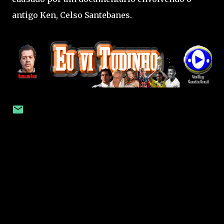
antigo Ken, Celso Santebanes.
C
o
m
e