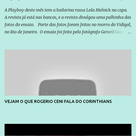
A Playboy deste mês tem a bailarina russa Lola Melnick na capa.
A revista já está nas bancas, e a revista divulgou uma palhinha das
fotos do ensaio. Parte das fotos foram feitas no morro do Vidigal,
no Rio de Janeiro. O ensaio foi feito pelo fotógrafo Gerard Giaume
e também contou com a praia da Joatinga como locação. Playboy
divulga capa e primeiras fotos de Lola Melnick - @aredacao
VEJAM O QUE ROGERIO CENI FALA DO CORINTHIANS