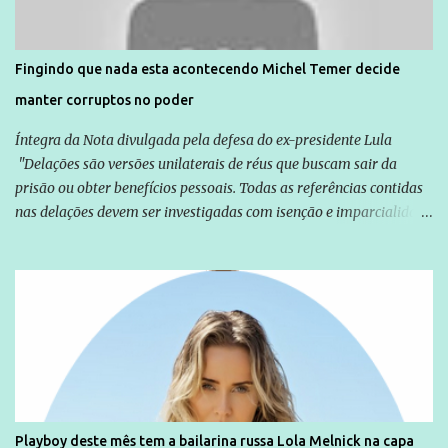
são vítimas de violência, estão em situação de risco ou têm seus
direitos violados. Leia mais: Anistia Internacional cobra do Brasil
solução do caso Amarildo - Terra Brasil
Fingindo que nada esta acontecendo Michel Temer decide
manter corruptos no poder
Íntegra da Nota divulgada pela defesa do ex-presidente Lula
"Delações são versões unilaterais de réus que buscam sair da
prisão ou obter benefícios pessoais. Todas as referências contidas
nas delações devem ser investigadas com isenção e imparcialidade
não apenas em relação ao ex-Presidente Lula, mas também em
relação a todos os que foram citados, incluindo a sociedade que a
Globo manteve com o Grupo Odebrecht, citada na delação de
Emílio Odebrecht. Lula sempre atuou para promover o Brasil no
exterior, e não para promover determinadas empresas ou
empresários" Assina a nota o advogado Cristiano Zanin Martins
Playboy deste mês tem a bailarina russa Lola Melnick na capa