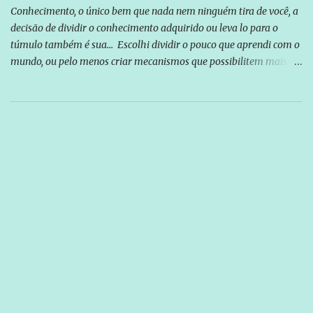
Conhecimento, o único bem que nada nem ninguém tira de você, a
decisão de dividir o conhecimento adquirido ou leva lo para o
túmulo também é sua... Escolhi dividir o pouco que aprendi com o
mundo, ou pelo menos criar mecanismos que possibilitem mais e
mais pessoas terem acesso a educação e ao conhecimento. Não
sou Professor, a mais nobre das profissões, mas tento ser um
empreendedor da comunicação, que além de informação
cotidiana, corriqueira e cada vez mais preocupantes, do tipo que
você já esta acostumado a ver neste espaço, vou trabalhar a ideia
que possibilite distribuir não só informações, mas que gere de
forma consistente a riqueza do conhecimento... Exemplo: o
cidadão brasileiro não precisa só ser informado sobre operações
da Lava Jato, Reformas que podem retirar ou não direitos, ou
quem vai ser preso ou não; é preciso levar até as pessoas, do mais
simples ao mais burguês, o que diz a nossa Constituição, quais são
seus direitos e deveres em ...