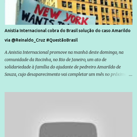
Anistia Internacional cobra do Brasil solução do caso Amarildo
via @Reinaldo_Cruz #QuestãoBrasil
A Anistia Internacional promove na manhã deste domingo, na
comunidade da Rocinha, no Rio de Janeiro, um ato de
solidariedade à família do ajudante de pedreiro Amarildo de
Souza, cujo desaparecimento vai completar um mês no próximo
dia 14. Amarildo desapareceu quando foi levado por policiais da
Unidade de Polícia Pacificadora (UPP) da Rocinha. A assessora de
Direitos Humanos da Anistia Internacional, Renata Neder, disse à
Agência Brasil que ações e atividades de mobilização são feitas
normalmente pela organização não governamental. As ações de
solidariedade são promovidas em apoio a famílias ou pessoas que
são vítimas de violência, estão em situação de risco ou têm seus
direitos violados. Leia mais: Anistia Internacional cobra do Brasil