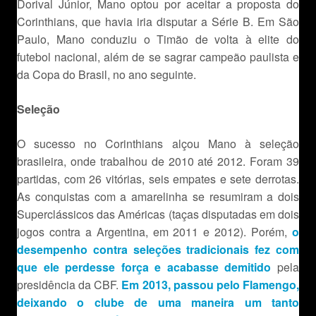
Dorival Júnior, Mano optou por aceitar a proposta do
Corinthians, que havia iria disputar a Série B. Em São
Paulo, Mano conduziu o Timão de volta à elite do
futebol nacional, além de se sagrar campeão paulista e
da Copa do Brasil, no ano seguinte.
Seleção
O sucesso no Corinthians alçou Mano à seleção
brasileira, onde trabalhou de 2010 até 2012. Foram 39
partidas, com 26 vitórias, seis empates e sete derrotas.
As conquistas com a amarelinha se resumiram a dois
Superclássicos das Américas (taças disputadas em dois
jogos contra a Argentina, em 2011 e 2012). Porém,
o
desempenho contra seleções tradicionais fez com
que ele perdesse força e acabasse demitido
pela
presidência da CBF.
Em 2013, passou pelo Flamengo,
deixando o clube de uma maneira um tanto