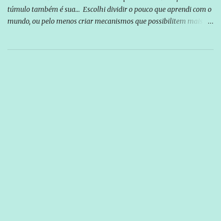
túmulo também é sua... Escolhi dividir o pouco que aprendi com o
mundo, ou pelo menos criar mecanismos que possibilitem mais e
mais pessoas terem acesso a educação e ao conhecimento. Não
sou Professor, a mais nobre das profissões, mas tento ser um
empreendedor da comunicação, que além de informação
cotidiana, corriqueira e cada vez mais preocupantes, do tipo que
você já esta acostumado a ver neste espaço, vou trabalhar a ideia
que possibilite distribuir não só informações, mas que gere de
forma consistente a riqueza do conhecimento... Exemplo: o
cidadão brasileiro não precisa só ser informado sobre operações
da Lava Jato, Reformas que podem retirar ou não direitos, ou
quem vai ser preso ou não; é preciso levar até as pessoas, do mais
simples ao mais burguês, o que diz a nossa Constituição, quais são
seus direitos e deveres em ...