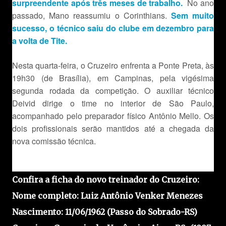
surpreendente após três meses de trabalho.
No ano
passado, Mano reassumiu o Corinthians.
Sem muito
sucesso, o técnico saiu do clube em dezembro para
a volta de Tite.
Nesta quarta-feira, o Cruzeiro enfrenta a Ponte Preta, às
19h30 (de Brasília), em Campinas, pela vigésima
segunda rodada da competição. O auxiliar técnico
Deivid dirige o time no interior de São Paulo,
acompanhado pelo preparador físico Antônio Mello. Os
dois profissionais serão mantidos até a chegada da
nova comissão técnica.
Confira a ficha do novo treinador do Cruzeiro:
Nome completo:
Luiz Antônio Venker Menezes
Nascimento:
11/06/1962 (Passo do Sobrado-RS)