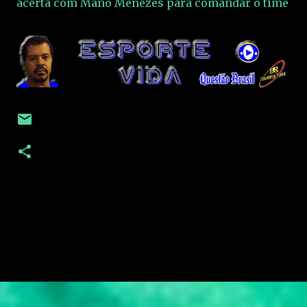
acerta com Mano Menezes para comandar o time
C
o
m
e
n