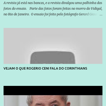
A revista já está nas bancas, e a revista divulgou uma palhinha das
fotos do ensaio. Parte das fotos foram feitas no morro do Vidigal,
no Rio de Janeiro. O ensaio foi feito pelo fotógrafo Gerard Giaume
e também contou com a praia da Joatinga como locação. Playboy
divulga capa e primeiras fotos de Lola Melnick - @aredacao
VEJAM O QUE ROGERIO CENI FALA DO CORINTHIANS