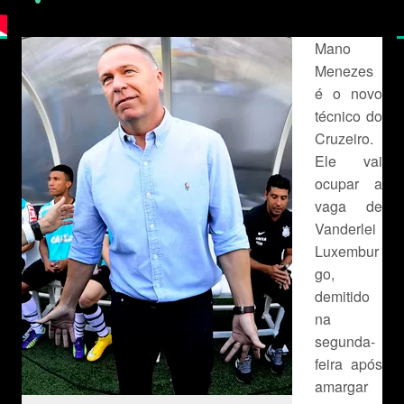
Mano
Menezes
é o novo
técnico do
Cruzeiro.
Ele vai
ocupar a
vaga de
Vanderlei
Luxembur
go,
demitido
na
segunda-
feira após
amargar