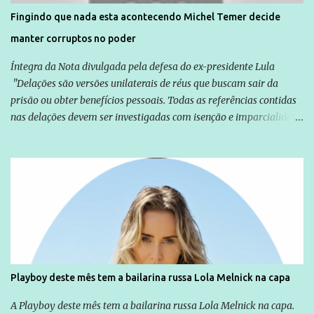
solução do caso Amarildo - Terra Brasil
Fingindo que nada esta acontecendo Michel Temer decide
manter corruptos no poder
Íntegra da Nota divulgada pela defesa do ex-presidente Lula
"Delações são versões unilaterais de réus que buscam sair da
prisão ou obter benefícios pessoais. Todas as referências contidas
nas delações devem ser investigadas com isenção e imparcialidade
não apenas em relação ao ex-Presidente Lula, mas também em
relação a todos os que foram citados, incluindo a sociedade que a
Globo manteve com o Grupo Odebrecht, citada na delação de
Emílio Odebrecht. Lula sempre atuou para promover o Brasil no
exterior, e não para promover determinadas empresas ou
empresários" Assina a nota o advogado Cristiano Zanin Martins
Playboy deste mês tem a bailarina russa Lola Melnick na capa
A Playboy deste mês tem a bailarina russa Lola Melnick na capa.