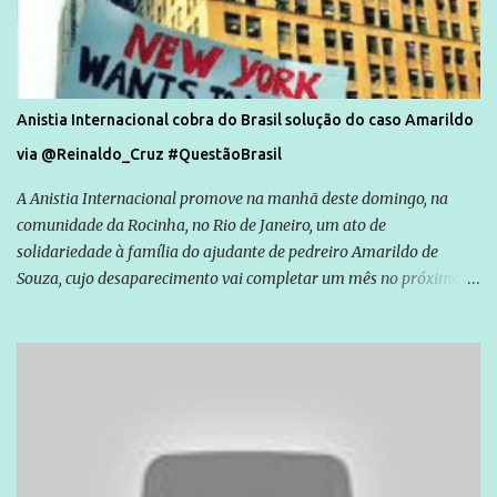
Anistia Internacional cobra do Brasil solução do caso Amarildo
via @Reinaldo_Cruz #QuestãoBrasil
A Anistia Internacional promove na manhã deste domingo, na
comunidade da Rocinha, no Rio de Janeiro, um ato de
solidariedade à família do ajudante de pedreiro Amarildo de
Souza, cujo desaparecimento vai completar um mês no próximo
dia 14. Amarildo desapareceu quando foi levado por policiais da
Unidade de Polícia Pacificadora (UPP) da Rocinha. A assessora de
Direitos Humanos da Anistia Internacional, Renata Neder, disse à
Agência Brasil que ações e atividades de mobilização são feitas
normalmente pela organização não governamental. As ações de
solidariedade são promovidas em apoio a famílias ou pessoas que
são vítimas de violência, estão em situação de risco ou têm seus
direitos violados. Leia mais: Anistia Internacional cobra do Brasil