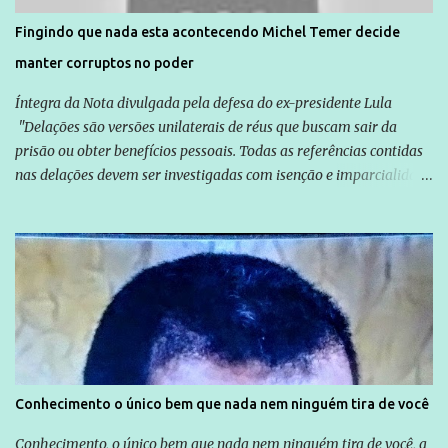
solução do caso Amarildo - Terra Brasil
Fingindo que nada esta acontecendo Michel Temer decide
manter corruptos no poder
Íntegra da Nota divulgada pela defesa do ex-presidente Lula
"Delações são versões unilaterais de réus que buscam sair da
prisão ou obter benefícios pessoais. Todas as referências contidas
nas delações devem ser investigadas com isenção e imparcialidade
não apenas em relação ao ex-Presidente Lula, mas também em
relação a todos os que foram citados, incluindo a sociedade que a
Globo manteve com o Grupo Odebrecht, citada na delação de
Emílio Odebrecht. Lula sempre atuou para promover o Brasil no
exterior, e não para promover determinadas empresas ou
empresários" Assina a nota o advogado Cristiano Zanin Martins
Conhecimento o único bem que nada nem ninguém tira de você
Conhecimento, o único bem que nada nem ninguém tira de você, a