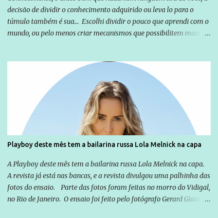
decisão de dividir o conhecimento adquirido ou leva lo para o
túmulo também é sua... Escolhi dividir o pouco que aprendi com o
mundo, ou pelo menos criar mecanismos que possibilitem mais e
mais pessoas terem acesso a educação e ao conhecimento. Não
sou Professor, a mais nobre das profissões, mas tento ser um
empreendedor da comunicação, que além de informação
cotidiana, corriqueira e cada vez mais preocupantes, do tipo que
você já esta acostumado a ver neste espaço, vou trabalhar a ideia
que possibilite distribuir não só informações, mas que gere de
forma consistente a riqueza do conhecimento... Exemplo: o
cidadão brasileiro não precisa só ser informado sobre operações
da Lava Jato, Reformas que podem retirar ou não direitos, ou
Playboy deste mês tem a bailarina russa Lola Melnick na capa
quem vai ser preso ou não; é preciso levar até as pessoas, do mais
simples ao mais burguês, o que diz a nossa Constituição, quais são
A Playboy deste mês tem a bailarina russa Lola Melnick na capa.
seus direitos e deveres em ...
A revista já está nas bancas, e a revista divulgou uma palhinha das
fotos do ensaio. Parte das fotos foram feitas no morro do Vidigal,
no Rio de Janeiro. O ensaio foi feito pelo fotógrafo Gerard Giaume
e também contou com a praia da Joatinga como locação. Playboy