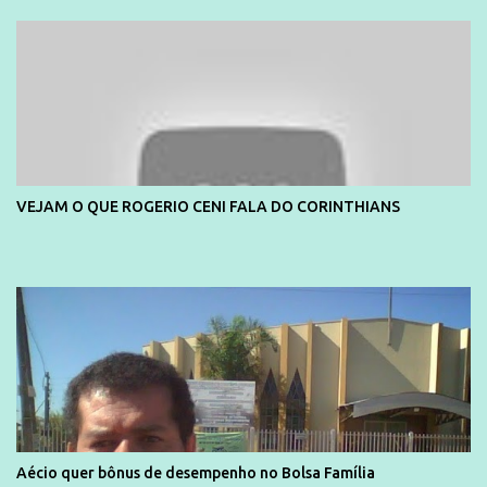
divulga capa e primeiras fotos de Lola Melnick - @aredacao
VEJAM O QUE ROGERIO CENI FALA DO CORINTHIANS
Aécio quer bônus de desempenho no Bolsa Família