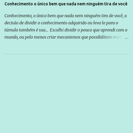
Conhecimento o único bem que nada nem ninguém tira de você
Conhecimento, o único bem que nada nem ninguém tira de você, a
decisão de dividir o conhecimento adquirido ou leva lo para o
túmulo também é sua... Escolhi dividir o pouco que aprendi com o
mundo, ou pelo menos criar mecanismos que possibilitem mais e
mais pessoas terem acesso a educação e ao conhecimento. Não
sou Professor, a mais nobre das profissões, mas tento ser um
empreendedor da comunicação, que além de informação
cotidiana, corriqueira e cada vez mais preocupantes, do tipo que
você já esta acostumado a ver neste espaço, vou trabalhar a ideia
que possibilite distribuir não só informações, mas que gere de
forma consistente a riqueza do conhecimento... Exemplo: o
cidadão brasileiro não precisa só ser informado sobre operações
da Lava Jato, Reformas que podem retirar ou não direitos, ou
quem vai ser preso ou não; é preciso levar até as pessoas, do mais
simples ao mais burguês, o que diz a nossa Constituição, quais são
seus direitos e deveres em ...