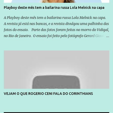
Playboy deste mês tem a bailarina russa Lola Melnick na capa
A Playboy deste mês tem a bailarina russa Lola Melnick na capa.
A revista já está nas bancas, e a revista divulgou uma palhinha das
fotos do ensaio. Parte das fotos foram feitas no morro do Vidigal,
no Rio de Janeiro. O ensaio foi feito pelo fotógrafo Gerard Giaume
e também contou com a praia da Joatinga como locação. Playboy
divulga capa e primeiras fotos de Lola Melnick - @aredacao
VEJAM O QUE ROGERIO CENI FALA DO CORINTHIANS