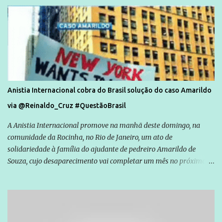
Anistia Internacional cobra do Brasil solução do caso Amarildo
via @Reinaldo_Cruz #QuestãoBrasil
A Anistia Internacional promove na manhã deste domingo, na
comunidade da Rocinha, no Rio de Janeiro, um ato de
solidariedade à família do ajudante de pedreiro Amarildo de
Souza, cujo desaparecimento vai completar um mês no próximo
dia 14. Amarildo desapareceu quando foi levado por policiais da
Unidade de Polícia Pacificadora (UPP) da Rocinha. A assessora de
Direitos Humanos da Anistia Internacional, Renata Neder, disse à
Agência Brasil que ações e atividades de mobilização são feitas
normalmente pela organização não governamental. As ações de