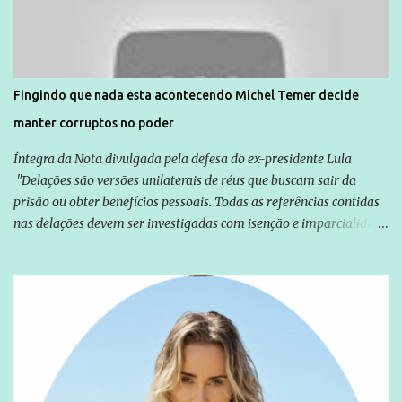
solidariedade são promovidas em apoio a famílias ou pessoas que
são vítimas de violência, estão em situação de risco ou têm seus
direitos violados. Leia mais: Anistia Internacional cobra do Brasil
solução do caso Amarildo - Terra Brasil
Fingindo que nada esta acontecendo Michel Temer decide
manter corruptos no poder
Íntegra da Nota divulgada pela defesa do ex-presidente Lula
"Delações são versões unilaterais de réus que buscam sair da
prisão ou obter benefícios pessoais. Todas as referências contidas
nas delações devem ser investigadas com isenção e imparcialidade
não apenas em relação ao ex-Presidente Lula, mas também em
relação a todos os que foram citados, incluindo a sociedade que a
Globo manteve com o Grupo Odebrecht, citada na delação de
Emílio Odebrecht. Lula sempre atuou para promover o Brasil no
exterior, e não para promover determinadas empresas ou
empresários" Assina a nota o advogado Cristiano Zanin Martins