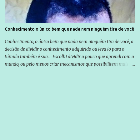
Conhecimento o único bem que nada nem ninguém tira de você
Conhecimento, o único bem que nada nem ninguém tira de você, a
decisão de dividir o conhecimento adquirido ou leva lo para o
túmulo também é sua... Escolhi dividir o pouco que aprendi com o
mundo, ou pelo menos criar mecanismos que possibilitem mais e
mais pessoas terem acesso a educação e ao conhecimento. Não
sou Professor, a mais nobre das profissões, mas tento ser um
empreendedor da comunicação, que além de informação
cotidiana, corriqueira e cada vez mais preocupantes, do tipo que
você já esta acostumado a ver neste espaço, vou trabalhar a ideia
que possibilite distribuir não só informações, mas que gere de
forma consistente a riqueza do conhecimento... Exemplo: o
cidadão brasileiro não precisa só ser informado sobre operações
da Lava Jato, Reformas que podem retirar ou não direitos, ou
quem vai ser preso ou não; é preciso levar até as pessoas, do mais