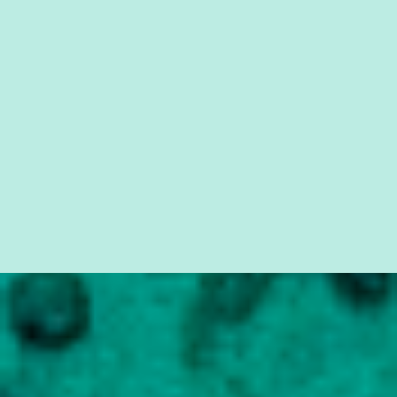
simples ao mais burguês, o que diz a nossa Constituição, quais são
seus direitos e deveres em ...