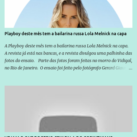
exterior, e não para promover determinadas empresas ou
empresários" Assina a nota o advogado Cristiano Zanin Martins
Playboy deste mês tem a bailarina russa Lola Melnick na capa
A Playboy deste mês tem a bailarina russa Lola Melnick na capa.
A revista já está nas bancas, e a revista divulgou uma palhinha das
fotos do ensaio. Parte das fotos foram feitas no morro do Vidigal,
no Rio de Janeiro. O ensaio foi feito pelo fotógrafo Gerard Giaume
e também contou com a praia da Joatinga como locação. Playboy
divulga capa e primeiras fotos de Lola Melnick - @aredacao