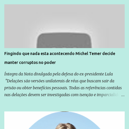
Unidade de Polícia Pacificadora (UPP) da Rocinha. A assessora de
Direitos Humanos da Anistia Internacional, Renata Neder, disse à
Agência Brasil que ações e atividades de mobilização são feitas
normalmente pela organização não governamental. As ações de
solidariedade são promovidas em apoio a famílias ou pessoas que
são vítimas de violência, estão em situação de risco ou têm seus
direitos violados. Leia mais: Anistia Internacional cobra do Brasil
solução do caso Amarildo - Terra Brasil
Fingindo que nada esta acontecendo Michel Temer decide
manter corruptos no poder
Íntegra da Nota divulgada pela defesa do ex-presidente Lula
"Delações são versões unilaterais de réus que buscam sair da
prisão ou obter benefícios pessoais. Todas as referências contidas
nas delações devem ser investigadas com isenção e imparcialidade
não apenas em relação ao ex-Presidente Lula, mas também em
relação a todos os que foram citados, incluindo a sociedade que a
Globo manteve com o Grupo Odebrecht, citada na delação de
Emílio Odebrecht. Lula sempre atuou para promover o Brasil no