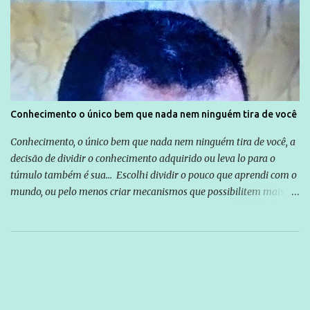
Conhecimento o único bem que nada nem ninguém tira de você
Conhecimento, o único bem que nada nem ninguém tira de você, a
decisão de dividir o conhecimento adquirido ou leva lo para o
túmulo também é sua... Escolhi dividir o pouco que aprendi com o
mundo, ou pelo menos criar mecanismos que possibilitem mais e
mais pessoas terem acesso a educação e ao conhecimento. Não
sou Professor, a mais nobre das profissões, mas tento ser um
empreendedor da comunicação, que além de informação
cotidiana, corriqueira e cada vez mais preocupantes, do tipo que
você já esta acostumado a ver neste espaço, vou trabalhar a ideia
que possibilite distribuir não só informações, mas que gere de
forma consistente a riqueza do conhecimento... Exemplo: o