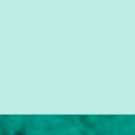
cidadão brasileiro não precisa só ser informado sobre operações
da Lava Jato, Reformas que podem retirar ou não direitos, ou
quem vai ser preso ou não; é preciso levar até as pessoas, do mais
simples ao mais burguês, o que diz a nossa Constituição, quais são
seus direitos e deveres em ...