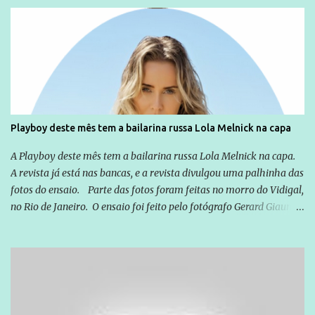
relação a todos os que foram citados, incluindo a sociedade que a
Globo manteve com o Grupo Odebrecht, citada na delação de
Emílio Odebrecht. Lula sempre atuou para promover o Brasil no
exterior, e não para promover determinadas empresas ou
empresários" Assina a nota o advogado Cristiano Zanin Martins
Playboy deste mês tem a bailarina russa Lola Melnick na capa
A Playboy deste mês tem a bailarina russa Lola Melnick na capa.
A revista já está nas bancas, e a revista divulgou uma palhinha das
fotos do ensaio. Parte das fotos foram feitas no morro do Vidigal,
no Rio de Janeiro. O ensaio foi feito pelo fotógrafo Gerard Giaume
e também contou com a praia da Joatinga como locação. Playboy
divulga capa e primeiras fotos de Lola Melnick - @aredacao