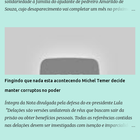
solidariedade à família do ajudante de pedreiro Amarildo de
Souza, cujo desaparecimento vai completar um mês no próximo
dia 14. Amarildo desapareceu quando foi levado por policiais da
Unidade de Polícia Pacificadora (UPP) da Rocinha. A assessora de
Direitos Humanos da Anistia Internacional, Renata Neder, disse à
Agência Brasil que ações e atividades de mobilização são feitas
normalmente pela organização não governamental. As ações de
solidariedade são promovidas em apoio a famílias ou pessoas que
são vítimas de violência, estão em situação de risco ou têm seus
direitos violados. Leia mais: Anistia Internacional cobra do Brasil
solução do caso Amarildo - Terra Brasil
Fingindo que nada esta acontecendo Michel Temer decide
manter corruptos no poder
Íntegra da Nota divulgada pela defesa do ex-presidente Lula
"Delações são versões unilaterais de réus que buscam sair da
prisão ou obter benefícios pessoais. Todas as referências contidas
nas delações devem ser investigadas com isenção e imparcialidade
não apenas em relação ao ex-Presidente Lula, mas também em