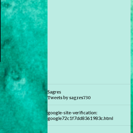
Sagres
Tweets by sagres730
google-site-verification:
google72c1f7dd8361983c.html