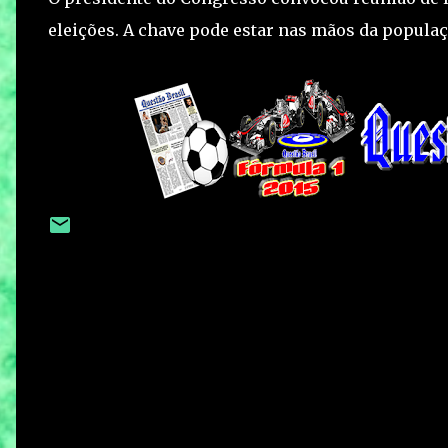
eleições. A chave pode estar nas mãos da populaçã
C
o
m