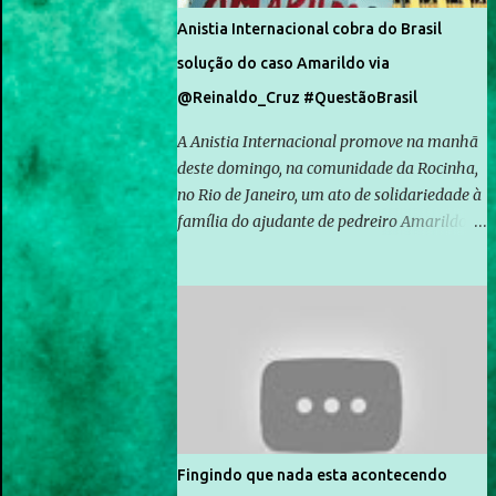
Anistia Internacional cobra do Brasil
solução do caso Amarildo via
@Reinaldo_Cruz #QuestãoBrasil
A Anistia Internacional promove na manhã
deste domingo, na comunidade da Rocinha,
no Rio de Janeiro, um ato de solidariedade à
família do ajudante de pedreiro Amarildo de
Souza, cujo desaparecimento vai completar
um mês no próximo dia 14. Amarildo
desapareceu quando foi levado por policiais
da Unidade de Polícia Pacificadora (UPP) da
Rocinha. A assessora de Direitos Humanos
da Anistia Internacional, Renata Neder, disse
à Agência Brasil que ações e atividades de
mobilização são feitas normalmente pela
organização não governamental. As ações
Fingindo que nada esta acontecendo
de solidariedade são promovidas em apoio