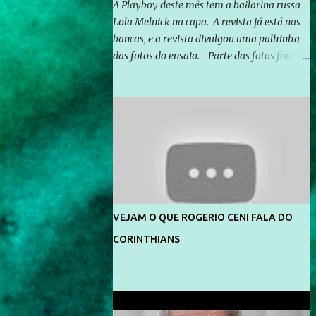
A Playboy deste mês tem a bailarina russa
Lola Melnick na capa. A revista já está nas
bancas, e a revista divulgou uma palhinha
das fotos do ensaio. Parte das fotos foram
feitas no morro do Vidigal, no Rio de
Janeiro. O ensaio foi feito pelo fotógrafo
Gerard Giaume e também contou com a
praia da Joatinga como locação. Playboy
divulga capa e primeiras fotos de Lola
Melnick - @aredacao
VEJAM O QUE ROGERIO CENI FALA DO
CORINTHIANS